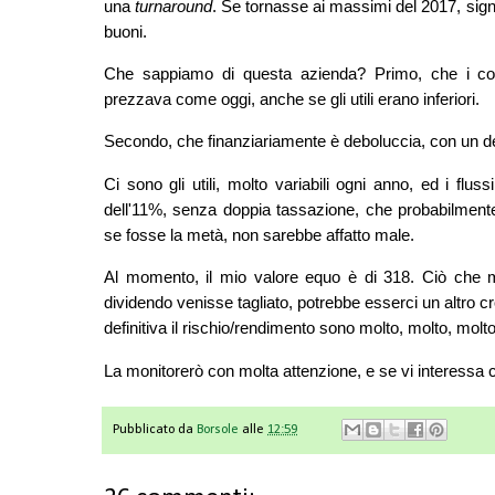
una
turnaround
. Se tornasse ai massimi del 2017, sig
buoni.
Che sappiamo di questa azienda? Primo, che i co
prezzava come oggi, anche se gli utili erano inferiori.
Secondo, che finanziariamente è deboluccia, con un d
Ci sono gli utili, molto variabili ogni anno, ed i flu
dell'11%, senza doppia tassazione, che probabilment
se fosse la metà, non sarebbe affatto male.
Al momento, il mio valore equo è di 318. Ciò che mi
dividendo venisse tagliato, potrebbe esserci un altro cr
definitiva il rischio/rendimento sono molto, molto, molto
La monitorerò con molta attenzione, e se vi interessa 
Pubblicato da
Borsole
alle
12:59