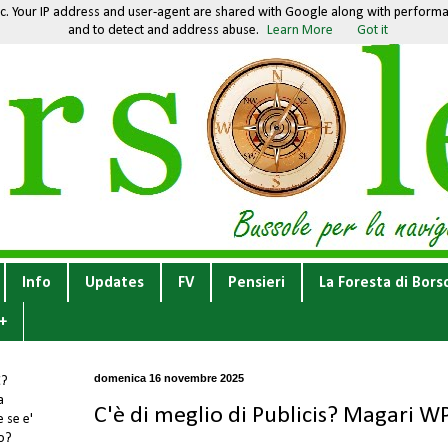
fic. Your IP address and user-agent are shared with Google along with performan
and to detect and address abuse.
Learn More
Got it
Info
Updates
FV
Pensieri
La Foresta di Bors
+
domenica 16 novembre 2025
E
?
a
C'è di meglio di Publicis? Magari W
 se e'
to?