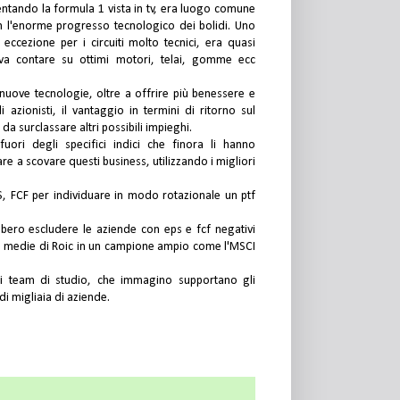
entando la formula 1 vista in tv, era luogo comune
con l'enorme progresso tecnologico dei bolidi. Uno
eccezione per i circuiti molto tecnici, era quasi
a contare su ottimi motori, telai, gomme ecc
 nuove tecnologie, oltre a offrire più benessere e
i azionisti, il vantaggio in termini di ritorno sul
 da surclassare altri possibili impieghi.
ori degli specifici indici che finora li hanno
e a scovare questi business, utilizzando i migliori
PS, FCF per individuare in modo rotazionale un ptf
bbero escludere le aziende con eps e fcf negativi
ori medie di Roic in un campione ampio come l'MSCI
ei team di studio, che immagino supportano gli
di migliaia di aziende.