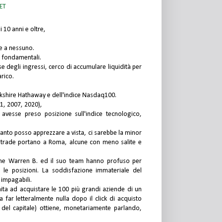
ET
 10 anni e oltre,
re a nessuno.
i fondamentali.
e degli ingressi, cerco di accumulare liquidità per
arico.
Berkshire Hathaway e dell'indice Nasdaq100.
01, 2007, 2020),
 avesse preso posizione sull'indice tecnologico,
uanto posso apprezzare a vista, ci sarebbe la minor
iù strade portano a Roma, alcune con meno salite e
 che Warren B. ed il suo team hanno profuso per
e le posizioni. La soddisfazione immateriale del
impagabili.
mita ad acquistare le 100 più grandi aziende di un
a far letteralmente nulla dopo il click di acquisto
to del capitale) ottiene, monetariamente parlando,