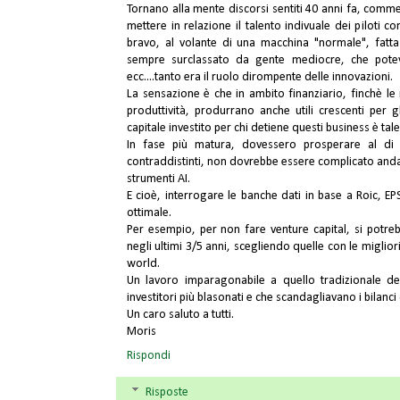
Tornano alla mente discorsi sentiti 40 anni fa, comm
mettere in relazione il talento indivuale dei piloti 
bravo, al volante di una macchina "normale", fatta 
sempre surclassato da gente mediocre, che potev
ecc....tanto era il ruolo dirompente delle innovazioni.
La sensazione è che in ambito finanziario, finchè le
produttività, produrrano anche utili crescenti per gl
capitale investito per chi detiene questi business è tale
In fase più matura, dovessero prosperare al di fu
contraddistinti, non dovrebbe essere complicato andar
strumenti AI.
E cioè, interrogare le banche dati in base a Roic, E
ottimale.
Per esempio, per non fare venture capital, si potre
negli ultimi 3/5 anni, scegliendo quelle con le migli
world.
Un lavoro imparagonabile a quello tradizionale d
investitori più blasonati e che scandagliavano i bilanci 
Un caro saluto a tutti.
Moris
Rispondi
Risposte