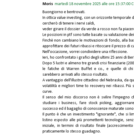
Moris
martedì 18 novembre 2025 alle ore 15:37:00 C
Buongiorno e bentrovati.
In ottica value investing, con un orizzonte temporale di
cercherò di tenere i nervi saldi,
veder girare il dossier da verde a rosso non fa piace
Le posizioni in ptf sono tutte basate su valutazione de
Finchè non cambiano le motivazioni di fondo, alla bas
approfittare dei futuri ribassi e ritoccare il prezzo di c
Nell'occasione, vorrei condividere una riflessione.
Ieri, ho confrontato i grafici degli ultimi 25 anni di 
Dopo 5 lustri e almeno tre grandi crisi finanziarie (20
le fatiche di Warren Buffet e co., e quelle di chi
sarebbero arrivati allo stesso risultato.
A vantaggio dell'illustre cittadino del Nebraska, da q
volatilità e migliori time to recovery nei ribassi. P
curve.
Il senso del mio discorso non è svilire l'impegno
studiare i business, fare stock picking, aggiornar
successo ed il bagaglio di conoscenze maturate sono 
Il punto è che un investimento "ignorante", che si li
listino esposto alle più promettenti tecnologie, senz
iniziale, in termini di risultato finale (accrescimen
praticamente lo stesso guadagno.