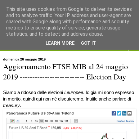
This site uses cookies from Google to deliver its services
and to analyze traffic. Your IP address and user-agent are
shared with Google along with performance and security
metrics to ensure quality of service, generate usage
statistics, and to detect and address abuse.
LEARN MORE
GOT IT
▼
domenica 26 maggio 2019
Aggiornamento FTSE MIB al 24 maggio
2019 -------------------------- Election Day
Siamo a ridosso delle elezioni
Leuropee
. Io già mi sono espresso
in merito, quindi qui non né discuteremo. Inutile anche parlare di
treasury
.