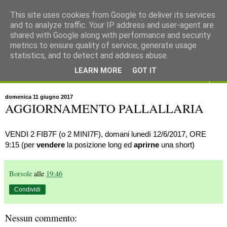
This site uses cookies from Google to deliver its services
and to analyze traffic. Your IP address and user-agent are
shared with Google along with performance and security
metrics to ensure quality of service, generate usage
statistics, and to detect and address abuse.
LEARN MORE
GOT IT
▼
domenica 11 giugno 2017
AGGIORNAMENTO PALLALLARIA
VENDI 2 FIB7F (o 2 MINI7F), domani lunedì 12/6/2017, ORE
9:15 (per
vendere
la posizione long ed
aprirne
una short)
Borsole
alle
19:46
Condividi
Nessun commento: