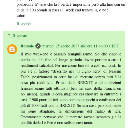
posizioni? E' vero che la libertà è importante però alla fine con un
click in 10 secondi si passa il week end tranquilli, o no?
saluti
Rispondi
Risposte
Borsole
martedì 25 aprile 2017 alle ore 11:46:00 CEST
Il mio week-end è passato tranquillissimo. So che vinco e
perdo ma alla fine nel lungo periodo dovrei portare a casa i
rendimenti calcolati. Per me come ben sai o così o... così. In
più c'è il fattore "descritto nel "il cigno nero" di Nassim
Taleb: posizionarsi in certe fasi di mercato contro tutti è la
cosa più redditizia. Prima della BREXIT e delle elezioni
francesi erano tutti ottimisti (beh nel caso della Francia un
po' meno), quindi la cosa migliore era shortare in entrambi i
casi. I 900 punti di ieri sono comunque pochi a confronto dei
più di 2000 fatti con la BREXIT. Su una cosa personalmente
mi sono sbagliato, la dimensione del rialzo di ieri.
Onestamente pensavo che il mercato avesse scontato già la
perdità della Le Pen e non salisse così tanto.