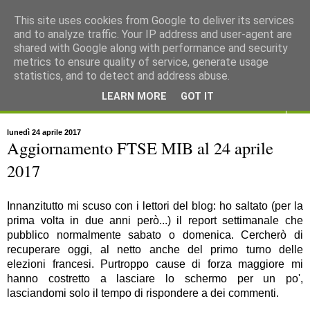
This site uses cookies from Google to deliver its services
and to analyze traffic. Your IP address and user-agent are
shared with Google along with performance and security
metrics to ensure quality of service, generate usage
statistics, and to detect and address abuse.
LEARN MORE
GOT IT
▼
lunedì 24 aprile 2017
Aggiornamento FTSE MIB al 24 aprile
2017
Innanzitutto mi scuso con i lettori del blog: ho saltato (per la
prima volta in due anni però...) il report settimanale che
pubblico normalmente sabato o domenica. Cercherò di
recuperare oggi, al netto anche del primo turno delle
elezioni francesi. Purtroppo cause di forza maggiore mi
hanno costretto a lasciare lo schermo per un po',
lasciandomi solo il tempo di rispondere a dei commenti.