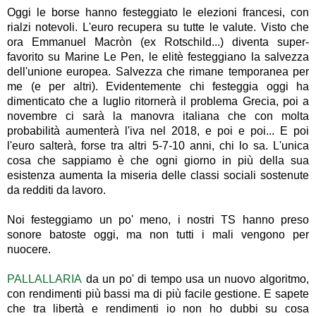
Oggi le borse hanno festeggiato le elezioni francesi, con
rialzi notevoli. L'euro recupera su tutte le valute. Visto che
ora Emmanuel Macròn (ex Rotschild...) diventa super-
favorito su Marine Le Pen, le elitè festeggiano la salvezza
dell'unione europea. Salvezza che rimane temporanea per
me (e per altri). Evidentemente chi festeggia oggi ha
dimenticato che a luglio ritornerà il problema Grecia, poi a
novembre ci sarà la manovra italiana che con molta
probabilità aumenterà l'iva nel 2018, e poi e poi... E poi
l'euro salterà, forse tra altri 5-7-10 anni, chi lo sa. L'unica
cosa che sappiamo è che ogni giorno in più della sua
esistenza aumenta la miseria delle classi sociali sostenute
da redditi da lavoro.
Noi festeggiamo un po' meno, i nostri TS hanno preso
sonore batoste oggi, ma non tutti i mali vengono per
nuocere.
PALLALLARIA
da un po' di tempo usa un nuovo algoritmo,
con rendimenti più bassi ma di più facile gestione. E sapete
che tra libertà e rendimenti io non ho dubbi su cosa