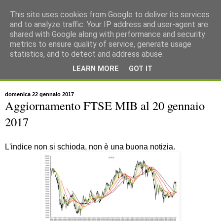
This site uses cookies from Google to deliver its services
and to analyze traffic. Your IP address and user-agent are
shared with Google along with performance and security
metrics to ensure quality of service, generate usage
statistics, and to detect and address abuse.
LEARN MORE
GOT IT
▼
domenica 22 gennaio 2017
Aggiornamento FTSE MIB al 20 gennaio
2017
L'indice non si schioda, non è una buona notizia.