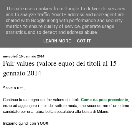
This site uses cookies from Google to deliver its services
and to analyze traffic. Your IP address and user-agent are
shared with Google along with performance and security
metrics to ensure quality of service, generate usage
statistics, and to detect and address abuse.
LEARN MORE
GOT IT
▼
mercoledì 15 gennaio 2014
Fair-values (valore equo) dei titoli al 15
gennaio 2014
Salve a tutti,
Continua la rassegna sui fair-values dei titoli.
Come da post precedente
,
inizio ad aggiungere i titoli del settore moda, che secondo me e' un ottimo
candidato per una futura bolla speculativa alla borsa di Milano.
Iniziamo quindi con
YOOX
.