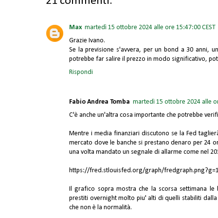
21 commenti:
Max
martedì 15 ottobre 2024 alle ore 15:47:00 CEST
Grazie Ivano.
Se la previsione s'avvera, per un bond a 30 anni, u
potrebbe far salire il prezzo in modo significativo, pot
Rispondi
Fabio Andrea Tomba
martedì 15 ottobre 2024 alle 
C'è anche un'altra cosa importante che potrebbe verifi
Mentre i media finanziari discutono se la Fed taglierà
mercato dove le banche si prestano denaro per 24 ore 
una volta mandato un segnale di allarme come nel 20
https://fred.stlouisfed.org/graph/fredgraph.png?g=
Il grafico sopra mostra che la scorsa settimana le 
prestiti overnight molto piu' alti di quelli stabiliti dal
che non è la normalità.