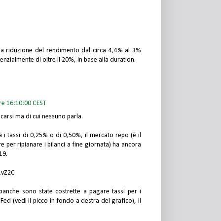
na riduzione del rendimento dal circa 4,4% al 3%
enzialmente di oltre il 20%, in base alla duration.
ore 16:10:00 CEST
carsi ma di cui nessuno parla.
 i tassi di 0,25% o di 0,50%, il mercato repo (è il
per ripianare i bilanci a fine giornata) ha ancora
19.
1vZ2C
banche sono state costrette a pagare tassi per i
la Fed (vedi il picco in fondo a destra del grafico), il