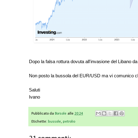
Dopo la falsa rottura dovuta all'invasione del Libano da 
Non posto la bussola del EUR/USD ma vi comunico che
Saluti
Ivano
Pubblicato da
Borsole
alle
20:24
Etichette:
bussole
,
petrolio