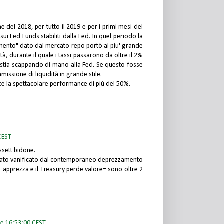
e del 2018, per tutto il 2019 e per i primi mesi del
sui Fed Funds stabiliti dalla Fed. In quel periodo la
imento" dato dal mercato repo portò al piu' grande
à, durante il quale i tassi passarono da oltre il 2%
 stia scappando di mano alla Fed. Se questo fosse
ssione di liquidità in grande stile.
fece la spettacolare performance di più del 50%.
CEST
ssett bidone.
ultato vanificato dal contemporaneo deprezzamento
i apprezza e il Treasury perde valore= sono oltre 2
re 16:53:00 CEST