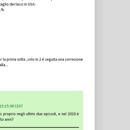
glio dei tassi in USA:
,1%
 per la prima volta ,solo in 2 é seguita una correzione
lla...
 15:15:00 CEST
 proprio negli ultimi due episodi, e nel 2020 è
nto anni?