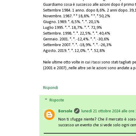
Guardiamo cosa è successo alle azioni dopo il primo ta
Settembre 1984. 1 anno. dopo 8,6%. 2 anni dopo. 39
Novembre. 1987. " " 18,8%. " ". " 50,2%
Giugno. 1989. ". 6,5%. ". ". 20,1%
Luglio 1995. ". ". 18,7%. ". ". 72,9%
Settembre. 1998. ". ". 22,5%. ". ". 40,4%
Gennaio. 2001. ". ". -12,4%. ". ". -30,6%
Settembre 2007. ". ". -18,9%. ". ". -26,3%
Agosto. 2019. ". ". 12,0%. ". ". 52,8%
Nele ultime otto volte in cui i tassi sono stati tagliati
(2001 e 2007) ,nelle altre sei le azioni sono andate a pa
Rispondi
Risposte
Borsole
lunedì 21 ottobre 2024 alle ore
Non ti sfugge niente? Che il mercato è sceso
successo un evento che si vede solo ogni ce