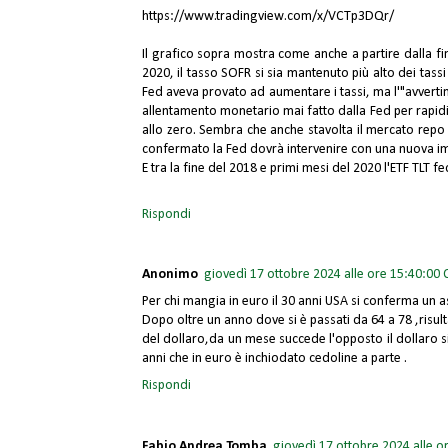
https://www.tradingview.com/x/VCTp3DQr/
Il grafico sopra mostra come anche a partire dalla fin
2020, il tasso SOFR si sia mantenuto più alto dei tassi 
Fed aveva provato ad aumentare i tassi, ma l'"avvert
allentamento monetario mai fatto dalla Fed per rapidit
allo zero. Sembra che anche stavolta il mercato repo
confermato la Fed dovrà intervenire con una nuova immi
E tra la fine del 2018 e primi mesi del 2020 l'ETF TLT 
Rispondi
Anonimo
giovedì 17 ottobre 2024 alle ore 15:40:00 
Per chi mangia in euro il 30 anni USA si conferma un a
Dopo oltre un anno dove si è passati da 64 a 78 ,ris
del dollaro,da un mese succede l'opposto il dollaro s
anni che in euro è inchiodato cedoline a parte .
Rispondi
Fabio Andrea Tomba
giovedì 17 ottobre 2024 alle o