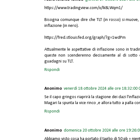
https://www.tradingview.com/x/Ik8LWqm1/
Bisogna comunque dire che TLT (in rosso) si muove, o
inflazione (in nero).
https://fred.stlouisfed.org/graph/?g=1wdPm
Attualmente le aspettative di inflazione sono in tradi
queste non scenderenno decisamente al di sotto d
guadagni su TLT.
Rispondi
Anonimo
venerdì 18 ottobre 2024 alle ore 18:32:00 
Se il capo gringos riaprirà la stagione dei dazi l'inflaz
Magari la spunta la vice rinco ,e allora tutto a palla com
Rispondi
Anonimo
domenica 20 ottobre 2024 alle ore 19:26:
Abbiamo visto cosa ha portato il taglio di 50 pb = nie