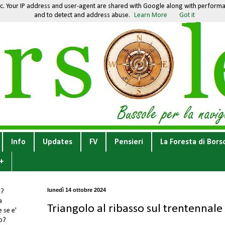
fic. Your IP address and user-agent are shared with Google along with performan
and to detect and address abuse.
Learn More
Got it
Info
Updates
FV
Pensieri
La Foresta di Bors
+
lunedì 14 ottobre 2024
E
?
a
Triangolo al ribasso sul trentennale
 se e'
to?