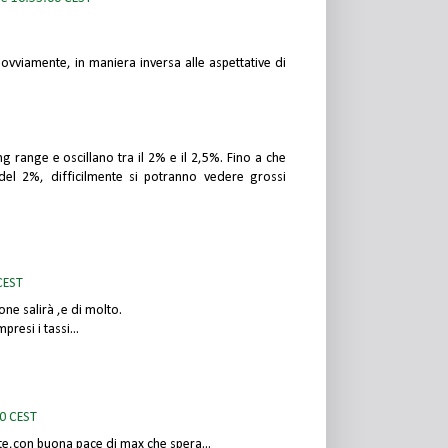
vviamente, in maniera inversa alle aspettative di
ng range e oscillano tra il 2% e il 2,5%. Fino a che
el 2%, difficilmente si potranno vedere grossi
CEST
ione salirà ,e di molto.
presi i tassi...
00 CEST
nte,con buona pace di max che spera...