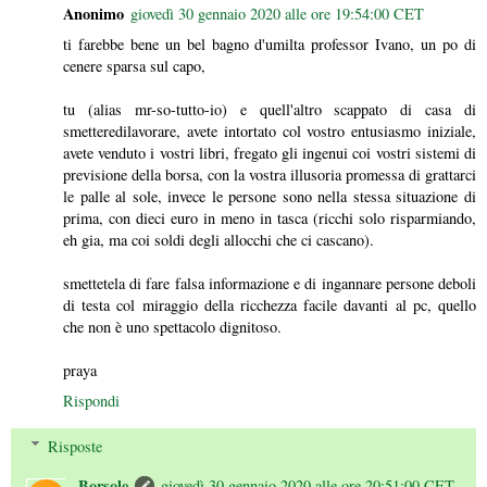
Anonimo
giovedì 30 gennaio 2020 alle ore 19:54:00 CET
ti farebbe bene un bel bagno d'umilta professor Ivano, un po di
cenere sparsa sul capo,
tu (alias mr-so-tutto-io) e quell'altro scappato di casa di
smetteredilavorare, avete intortato col vostro entusiasmo iniziale,
avete venduto i vostri libri, fregato gli ingenui coi vostri sistemi di
previsione della borsa, con la vostra illusoria promessa di grattarci
le palle al sole, invece le persone sono nella stessa situazione di
prima, con dieci euro in meno in tasca (ricchi solo risparmiando,
eh gia, ma coi soldi degli allocchi che ci cascano).
smettetela di fare falsa informazione e di ingannare persone deboli
di testa col miraggio della ricchezza facile davanti al pc, quello
che non è uno spettacolo dignitoso.
praya
Rispondi
Risposte
Borsole
giovedì 30 gennaio 2020 alle ore 20:51:00 CET