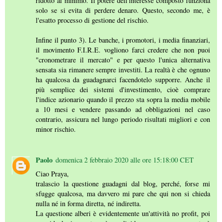
ridotto al minimo. Il potere dell'interesse composto funziona
solo se si evita di perdere denaro. Questo, secondo me, è
l'esatto processo di gestione del rischio.
Infine il punto 3). Le banche, i promotori, i media finanziari,
il movimento F.I.R.E. vogliono farci credere che non puoi
"cronometrare il mercato" e per questo l'unica alternativa
sensata sia rimanere sempre investiti. La realtà è che ognuno
ha qualcosa da guadagnarci facendotelo supporre. Anche il
più semplice dei sistemi d'investimento, cioè comprare
l'indice azionario quando il prezzo sta sopra la media mobile
a 10 mesi e vendere passando ad obbligazioni nel caso
contrario, assicura nel lungo periodo risultati migliori e con
minor rischio.
Paolo
domenica 2 febbraio 2020 alle ore 15:18:00 CET
Ciao Praya,
tralascio la questione guadagni dal blog, perché, forse mi
sfugge qualcosa, ma davvero mi pare che qui non si chieda
nulla né in forma diretta, né indiretta.
La questione alberi è evidentemente un'attività no profit, poi