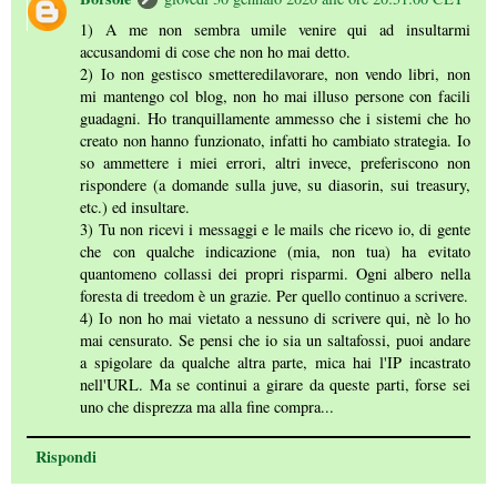
1) A me non sembra umile venire qui ad insultarmi
accusandomi di cose che non ho mai detto.
2) Io non gestisco smetteredilavorare, non vendo libri, non
mi mantengo col blog, non ho mai illuso persone con facili
guadagni. Ho tranquillamente ammesso che i sistemi che ho
creato non hanno funzionato, infatti ho cambiato strategia. Io
so ammettere i miei errori, altri invece, preferiscono non
rispondere (a domande sulla juve, su diasorin, sui treasury,
etc.) ed insultare.
3) Tu non ricevi i messaggi e le mails che ricevo io, di gente
che con qualche indicazione (mia, non tua) ha evitato
quantomeno collassi dei propri risparmi. Ogni albero nella
foresta di treedom è un grazie. Per quello continuo a scrivere.
4) Io non ho mai vietato a nessuno di scrivere qui, nè lo ho
mai censurato. Se pensi che io sia un saltafossi, puoi andare
a spigolare da qualche altra parte, mica hai l'IP incastrato
nell'URL. Ma se continui a girare da queste parti, forse sei
uno che disprezza ma alla fine compra...
Rispondi