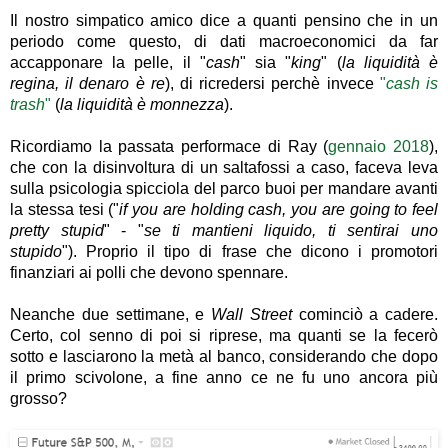
Il nostro simpatico amico dice a quanti pensino che in un
periodo come questo, di dati macroeconomici da far
accapponare la pelle, il "
cash
" sia "
king
" (
la liquidità è
regina, il denaro è re
), di ricredersi perchè invece
"
cash is
trash
"
(
la liquidità è monnezza
).
Ricordiamo la passata performace di Ray (
gennaio 2018
),
che con la disinvoltura di un saltafossi a caso, faceva leva
sulla psicologia spicciola del parco buoi per mandare avanti
la stessa tesi ("
if you are holding cash, you are going to feel
pretty stupid
" - "
se ti mantieni liquido, ti sentirai uno
stupido
"). Proprio il tipo di frase che dicono i promotori
finanziari ai polli che devono spennare.
Neanche due settimane, e
Wall Street
cominciò a cadere.
Certo, col senno di poi si riprese, ma quanti se la fecerò
sotto e lasciarono la metà al banco, considerando che dopo
il primo scivolone, a fine anno ce ne fu uno ancora più
grosso?