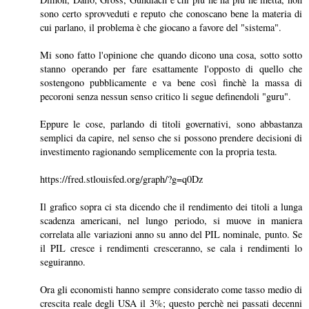
sono certo sprovveduti e reputo che conoscano bene la materia di
cui parlano, il problema è che giocano a favore del "sistema".
Mi sono fatto l'opinione che quando dicono una cosa, sotto sotto
stanno operando per fare esattamente l'opposto di quello che
sostengono pubblicamente e va bene così finchè la massa di
pecoroni senza nessun senso critico li segue definendoli "guru".
Eppure le cose, parlando di titoli governativi, sono abbastanza
semplici da capire, nel senso che si possono prendere decisioni di
investimento ragionando semplicemente con la propria testa.
https://fred.stlouisfed.org/graph/?g=q0Dz
Il grafico sopra ci sta dicendo che il rendimento dei titoli a lunga
scadenza americani, nel lungo periodo, si muove in maniera
correlata alle variazioni anno su anno del PIL nominale, punto. Se
il PIL cresce i rendimenti cresceranno, se cala i rendimenti lo
seguiranno.
Ora gli economisti hanno sempre considerato come tasso medio di
crescita reale degli USA il 3%; questo perchè nei passati decenni