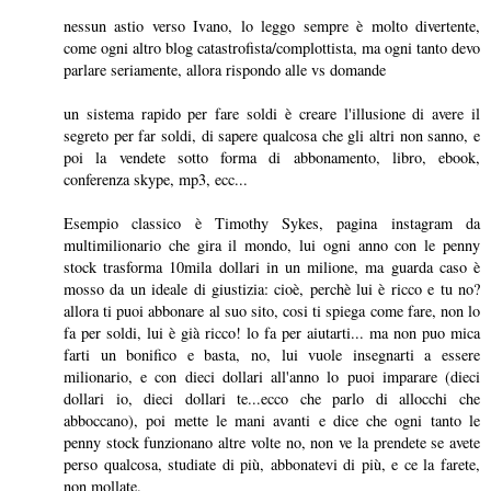
nessun astio verso Ivano, lo leggo sempre è molto divertente,
come ogni altro blog catastrofista/complottista, ma ogni tanto devo
parlare seriamente, allora rispondo alle vs domande
un sistema rapido per fare soldi è creare l'illusione di avere il
segreto per far soldi, di sapere qualcosa che gli altri non sanno, e
poi la vendete sotto forma di abbonamento, libro, ebook,
conferenza skype, mp3, ecc...
Esempio classico è Timothy Sykes, pagina instagram da
multimilionario che gira il mondo, lui ogni anno con le penny
stock trasforma 10mila dollari in un milione, ma guarda caso è
mosso da un ideale di giustizia: cioè, perchè lui è ricco e tu no?
allora ti puoi abbonare al suo sito, cosi ti spiega come fare, non lo
fa per soldi, lui è già ricco! lo fa per aiutarti... ma non puo mica
farti un bonifico e basta, no, lui vuole insegnarti a essere
milionario, e con dieci dollari all'anno lo puoi imparare (dieci
dollari io, dieci dollari te...ecco che parlo di allocchi che
abboccano), poi mette le mani avanti e dice che ogni tanto le
penny stock funzionano altre volte no, non ve la prendete se avete
perso qualcosa, studiate di più, abbonatevi di più, e ce la farete,
non mollate.