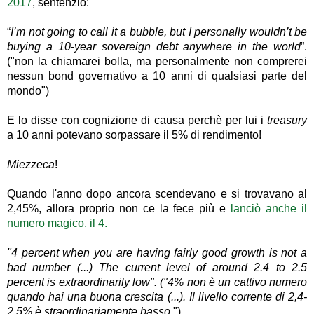
2017
, sentenzio:
“
I’m not going to call it a bubble, but I personally wouldn’t be
buying a 10-year sovereign debt anywhere in the world
”.
("non la chiamarei bolla, ma personalmente non comprerei
nessun bond governativo a 10 anni di qualsiasi parte del
mondo")
E lo disse con cognizione di causa perchè per lui i
treasury
a 10 anni potevano sorpassare il 5% di rendimento!
Miezzeca
!
Quando l'anno dopo ancora scendevano
e si trovavano al
2,45%, allora proprio non ce la fece più e
lanciò anche il
numero magico, il 4.
"
4 percent when you are having fairly good growth is not a
bad number (...) The current level of around 2.4 to 2.5
percent is extraordinarily low". ("4% non è un cattivo numero
quando hai una buona crescita (...). Il livello corrente di 2,4-
2,5% è straordinariamente basso.
")