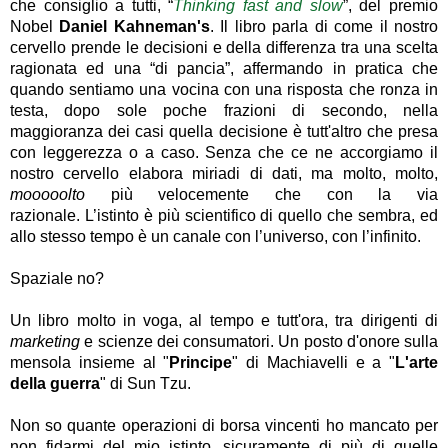
che consiglio a tutti, “
Thinking fast and slow
”, del premio
Nobel
Daniel Kahneman's
. Il libro parla di come il nostro
cervello prende le decisioni e della differenza tra una scelta
ragionata ed una “di pancia”, affermando in pratica che
quando sentiamo una vocina con una risposta che ronza in
testa, dopo sole poche frazioni di secondo, nella
maggioranza dei casi quella decisione è tutt'altro che presa
con leggerezza o a caso. Senza che ce ne accorgiamo il
nostro cervello elabora miriadi di dati, ma molto, molto,
mooooolto
più velocemente che con la via
razionale.
L’istinto è più scientifico di quello che sembra, ed
allo stesso tempo è un canale con l’universo, con l’infinito.
Spaziale no?
Un libro molto in voga, al tempo e tutt'ora, tra dirigenti di
marketing
e scienze dei consumatori. Un posto d'onore sulla
mensola insieme al "
Principe
" di Machiavelli e a "
L'arte
della guerra
" di Sun Tzu.
Non so quante operazioni di borsa vincenti ho mancato per
non fidarmi del mio istinto, sicuramente di più di quelle