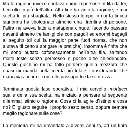
Ma la ragione invece contava quindici persone in fila da lei,
ben otto in più dell’altra. Alla fine ha vinto la ragione, e mai
scelta fu più sbagliata. Nello stesso tempo in cui la timida
signorina ha sbolognato almeno una trentina di persone,
l’altra ne aveva fatte a malapena cinque, facendo passare
davanti almeno tre famigliole con pargoli ed enormi bagagli
al seguito (di cui la maggior parte fuori norma, che non
aiutava di certo a sbrigare le pratiche). Insomma è finita che
mi sono buttato cafonescamente nell'altra fila, saltando
molte teste senza permesso e poche altre chiedendolo.
Questo giochino mi ha fatto perdere quella mezzora che
quasi mi manda nella merda più totale, considerando che
mancava ancora il controllo passaporti e la sicurezza.
Terminata questa fase operativa, il mio cervello,
mortacci
sua e della sua scelta, ha iniziato a pensare al seguente
dilemma: istinto o ragione.
Cosa ci fa agire d’istinto e cosa
no? E’ giusto seguire il proprio sesto senso, oppure sempre
meglio ragionare sulle cose?
La memoria mi ha rimandato a diversi anni fa, ad un libro