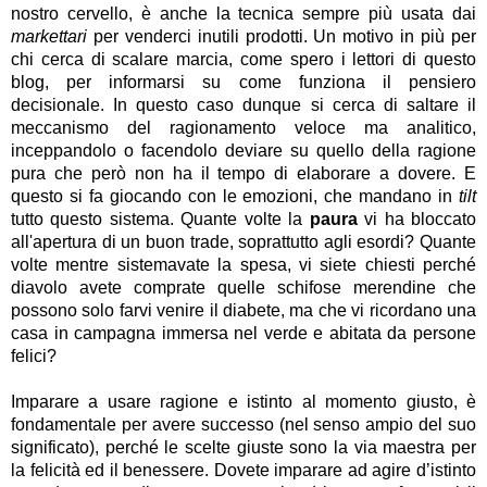
nostro cervello, è anche la tecnica sempre più usata dai
markettari
per venderci inutili prodotti. Un motivo in più per
chi cerca di scalare marcia, come spero i lettori di questo
blog, per informarsi su come funziona il pensiero
decisionale. In questo caso dunque si cerca di saltare il
meccanismo del ragionamento veloce ma analitico,
inceppandolo o facendolo deviare su quello della ragione
pura che però non ha il tempo di elaborare a dovere. E
questo si fa giocando con le emozioni, che mandano in
tilt
tutto questo sistema. Quante volte la
paura
vi ha bloccato
all'apertura di un buon trade, soprattutto agli esordi?
Quante
volte mentre sistemavate la spesa, vi siete chiesti perché
diavolo avete comprate quelle schifose merendine che
possono solo farvi venire il diabete, ma che vi ricordano una
casa in campagna immersa nel verde e abitata da persone
felici?
Imparare a usare ragione e istinto al momento giusto, è
fondamentale per avere successo (nel senso ampio del suo
significato), perché le scelte giuste sono la via maestra per
la felicità ed il benessere. Dovete imparare ad agire d’istinto