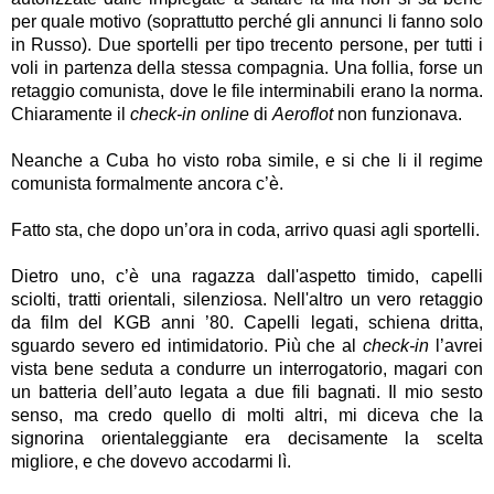
per quale motivo (soprattutto perché gli annunci li fanno solo
in Russo).
Due sportelli per tipo trecento persone, per tutti i
voli in partenza della stessa compagnia.
Una follia, forse un
retaggio comunista, dove le file interminabili erano la norma.
Chiaramente il
check-in online
di
Aeroflot
non funzionava.
Neanche a Cuba ho visto roba simile, e si che li il regime
comunista formalmente ancora c’è.
Fatto sta, che dopo un’ora in coda, arrivo quasi agli sportelli.
Dietro uno, c’è una ragazza dall'aspetto timido, capelli
sciolti, tratti orientali, silenziosa. Nell'altro un vero retaggio
da film del KGB anni ’80. Capelli legati, schiena dritta,
sguardo severo ed intimidatorio. Più che al
check-in
l’avrei
vista bene seduta a condurre un interrogatorio, magari con
un batteria dell’auto legata a due fili bagnati.
Il mio sesto
senso, ma credo quello di molti altri, mi diceva che la
signorina orientaleggiante era decisamente la scelta
migliore, e che dovevo accodarmi lì.