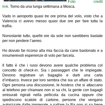
Foto credit
link.
Torno da una lunga settimana a Mosca.
Vado in aeroporto quasi tre ore prima del volo, visto che a
Valencia ci avevo messo quasi due ore per fare tutta la
trafila.
Nonostante tutto, quelle ore da sole non sarebbero bastate
per non perdere l’aereo.
Ho dovuto far ricorso alla mia faccia da cane bastonato e a
innumerevoli esperienze di volo per farcela.
Il fatto è che i russi devono avere qualche problema col
concetto di
check-in
.
Sia i passeggeri che le impiegate.
Devono registrare un bagaglio e darti una carta
d’imbarco. Invece per loro sembra che sia un affare di stato.
Ogni persona una discussione, le
hostess
che si attaccano
al telefono per chiamare non si sa chi, la gente con bagagli
smisurati rigirati nella pellicola da cucina oppure che
spediscono scatole di cartone, persone che vengano
autorizzate dalle impiegate a saltare la fila non si sa bene