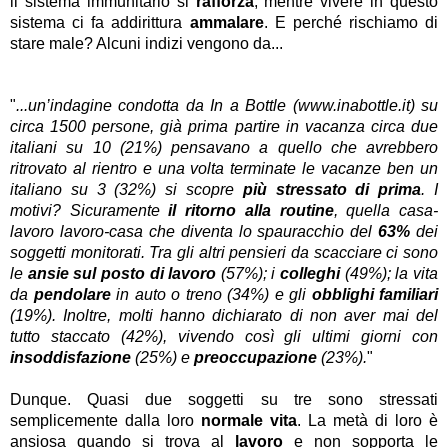
il sistema immunitario si
rafforza
, mentre vivere in questo
sistema ci fa addirittura
ammalare
. E perché rischiamo di
stare male? Alcuni indizi vengono da...
"
...un’indagine condotta da In a Bottle (www.inabottle.it) su
circa 1500 persone, già prima partire in vacanza circa due
italiani su 10 (21%) pensavano a quello che avrebbero
ritrovato al rientro e una volta terminate le vacanze ben un
italiano su 3 (32%) si scopre
più stressato di prima
. I
motivi? Sicuramente
il ritorno alla routine
, quella casa-
lavoro lavoro-casa che diventa lo spauracchio del
63%
dei
soggetti monitorati. Tra gli altri pensieri da scacciare ci sono
le
ansie sul posto di lavoro
(57%); i
colleghi
(49%); la vita
da
pendolare
in auto o treno (34%) e gli
obblighi familiari
(19%). Inoltre, molti hanno dichiarato di non aver mai del
tutto staccato (42%), vivendo così gli ultimi giorni con
insoddisfazione
(25%) e
preoccupazione
(23%).
"
Dunque. Quasi due soggetti su tre sono stressati
semplicemente dalla loro
normale vita
. La metà di loro è
ansiosa quando si trova al
lavoro
e non sopporta le