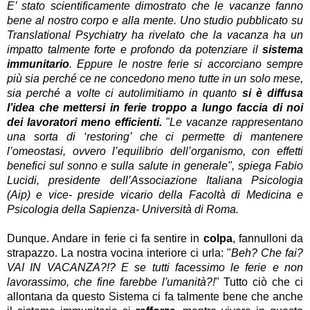
E’ stato scientificamente dimostrato che le vacanze fanno
bene al nostro corpo e alla mente. Uno studio pubblicato su
Translational Psychiatry ha rivelato che la vacanza ha un
impatto talmente forte e profondo da potenziare il
sistema
immunitario
. Eppure le nostre ferie si accorciano sempre
più sia perché ce ne concedono meno tutte in un solo mese,
sia perché a volte ci autolimitiamo in quanto
si è diffusa
l’idea che mettersi in ferie troppo a lungo faccia di noi
dei lavoratori meno efficienti.
"Le vacanze rappresentano
una sorta di ‘restoring’ che ci permette di mantenere
l’omeostasi, ovvero l’equilibrio dell’organismo, con effetti
benefici sul sonno e sulla salute in generale", spiega Fabio
Lucidi, presidente dell’Associazione Italiana Psicologia
(Aip) e vice- preside vicario della Facoltà di Medicina e
Psicologia della Sapienza- Università di Roma.
Dunque. Andare in ferie ci fa sentire in
colpa
, fannulloni da
strapazzo. La nostra vocina interiore ci urla: "
Beh? Che fai?
VAI IN VACANZA?!? E se tutti facessimo le ferie e non
lavorassimo, che fine farebbe l'umanità?!
" Tutto ciò che ci
allontana da questo Sistema ci fa talmente bene che anche