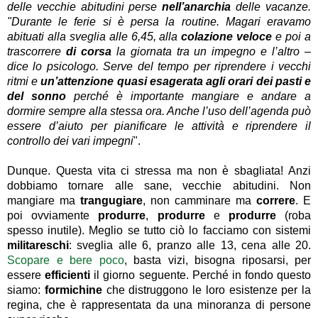
delle vecchie abitudini perse
nell’anarchia
delle vacanze.
"Durante le ferie si è persa la routine. Magari eravamo
abituati alla sveglia alle 6,45, alla
colazione veloce
e poi a
trascorrere
di corsa
la giornata tra un impegno e l’altro –
dice lo psicologo. Serve del tempo per riprendere i vecchi
ritmi e
un’attenzione quasi esagerata agli orari dei pasti e
del sonno
perché è importante mangiare e andare a
dormire sempre alla stessa ora. Anche l’uso dell’agenda può
essere d’aiuto per pianificare le attività e riprendere il
controllo dei vari impegni
".
Dunque. Questa vita ci stressa ma non è sbagliata! Anzi
dobbiamo tornare alle sane, vecchie abitudini. Non
mangiare ma
trangugiare
, non camminare ma
correre
. E
poi ovviamente
produrre
,
produrre
e
produrre
(roba
spesso inutile). Meglio se tutto ciò lo facciamo con sistemi
militareschi
: sveglia alle 6, pranzo alle 13, cena alle 20.
Scopare e bere poco
, basta vizi, bisogna riposarsi, per
essere
efficienti
il giorno seguente. Perché in fondo questo
siamo:
formichine
che distruggono le loro esistenze per la
regina, che è rappresentata da una minoranza di persone