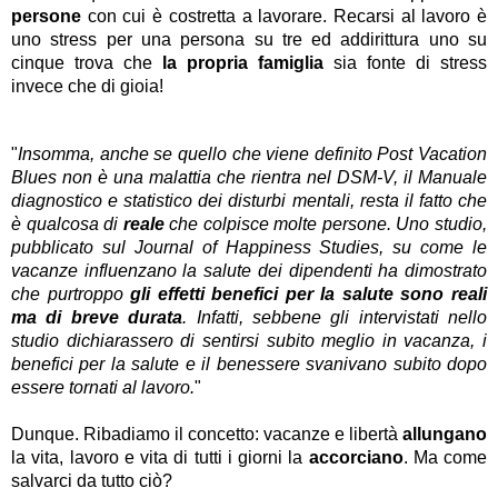
persone
con cui è costretta a lavorare. Recarsi al lavoro è
uno stress per una persona su tre ed addirittura uno su
cinque trova che
la propria famiglia
sia fonte di stress
invece che di gioia!
"
Insomma, anche se quello che viene definito Post Vacation
Blues non è una malattia che rientra nel DSM-V, il Manuale
diagnostico e statistico dei disturbi mentali, resta il fatto che
è qualcosa di
reale
che colpisce molte persone. Uno studio,
pubblicato sul Journal of Happiness Studies, su come le
vacanze influenzano la salute dei dipendenti ha dimostrato
che purtroppo
gli effetti benefici per la salute sono reali
ma di breve durata
. Infatti, sebbene gli intervistati nello
studio dichiarassero di sentirsi subito meglio in vacanza, i
benefici per la salute e il benessere svanivano subito dopo
essere tornati al lavoro.
"
Dunque. Ribadiamo il concetto: vacanze e libertà
allungano
la vita, lavoro e vita di tutti i giorni la
accorciano
. Ma come
salvarci da tutto ciò?