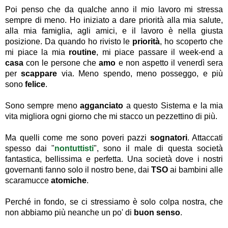
Poi penso che da qualche anno il mio lavoro mi stressa
sempre di meno. Ho iniziato a dare priorità alla mia salute,
alla mia famiglia, agli amici, e il lavoro è nella giusta
posizione. Da quando ho rivisto le
priorità
, ho scoperto che
mi piace la mia
routine
, mi piace passare il week-end a
casa
con le persone che
amo
e non aspetto il venerdì sera
per
scappare
via. Meno spendo, meno posseggo, e più
sono
felice
.
Sono sempre meno
agganciato
a questo Sistema e la mia
vita migliora ogni giorno che mi stacco un pezzettino di più.
Ma quelli come me sono poveri pazzi
sognatori
. Attaccati
spesso dai "
nontuttisti
", sono il male di questa società
fantastica, bellissima e perfetta. Una società dove i nostri
governanti fanno solo il nostro bene, dai
TSO
ai bambini alle
scaramucce
atomiche
.
Perché in fondo, se ci stressiamo è solo colpa nostra, che
non abbiamo più neanche un po' di
buon senso
.