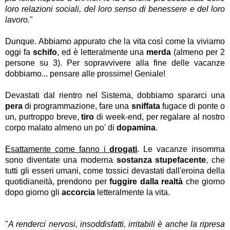
loro relazioni sociali, del loro senso di benessere e del loro
lavoro.
"
Dunque. Abbiamo appurato che la vita così come la viviamo
oggi fa
schifo
, ed è letteralmente una
merda
(almeno per 2
persone su 3).
Per sopravvivere alla fine delle vacanze
dobbiamo... pensare alle prossime! Geniale!
Devastati dal rientro nel Sistema, dobbiamo spararci una
pera
di programmazione, fare una
sniffata
fugace di ponte o
un, purtroppo breve,
tiro
di week-end, per regalare al nostro
corpo malato almeno un po' di
dopamina
.
Esattamente come fanno i
drogati
. Le vacanze insomma
sono diventate una moderna
sostanza stupefacente
, che
tutti gli esseri umani, come tossici devastati dall'eroina della
quotidianeità, prendono per
fuggire dalla realtà
che giorno
dopo giorno gli
accorcia
letteralmente la vita.
"
A renderci nervosi, insoddisfatti, irritabili è anche la ripresa