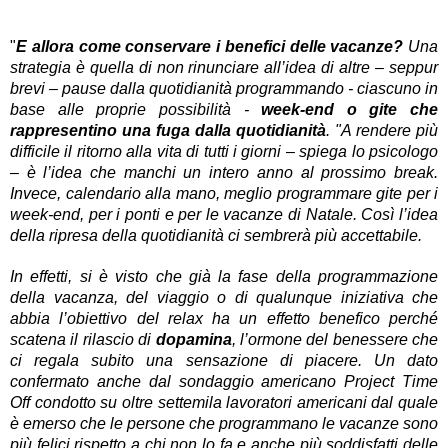
"
E allora come conservare i benefici delle vacanze?
Una
strategia è quella di non rinunciare all’idea di altre – seppur
brevi – pause dalla quotidianità programmando - ciascuno in
base alle proprie possibilità -
week-end o gite che
rappresentino una fuga dalla quotidianità
. "A rendere più
difficile il ritorno alla vita di tutti i giorni – spiega lo psicologo
– è l’idea che manchi un intero anno al prossimo break.
Invece, calendario alla mano, meglio programmare gite per i
week-end, per i ponti e per le vacanze di Natale. Così l’idea
della ripresa della quotidianità ci sembrerà più accettabile.
In effetti, si è visto che già la fase della programmazione
della vacanza, del viaggio o di qualunque iniziativa che
abbia l’obiettivo del relax ha un effetto benefico perché
scatena il rilascio di
dopamina
, l’ormone del benessere che
ci regala subito una sensazione di piacere. Un dato
confermato anche dal sondaggio americano Project Time
Off condotto su oltre settemila lavoratori americani dal quale
è emerso che le persone che programmano le vacanze sono
più felici rispetto a chi non lo fa e anche più soddisfatti delle