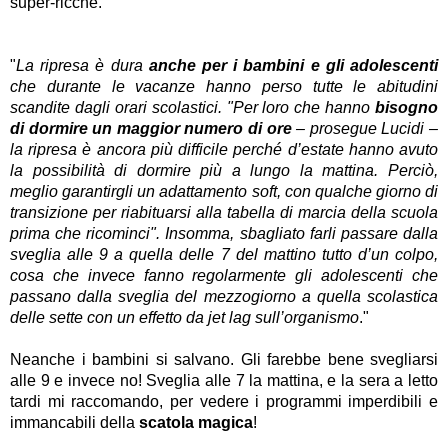
super-ricche.
"
La ripresa è dura
anche per i bambini e gli adolescenti
che durante le vacanze hanno perso tutte le abitudini
scandite dagli orari scolastici. "Per loro che hanno
bisogno
di dormire un maggior numero di ore
– prosegue Lucidi –
la ripresa è ancora più difficile perché d’estate hanno avuto
la possibilità di dormire più a lungo la mattina. Perciò,
meglio garantirgli un adattamento soft, con qualche giorno di
transizione per riabituarsi alla tabella di marcia della scuola
prima che ricominci". Insomma, sbagliato farli passare dalla
sveglia alle 9 a quella delle 7 del mattino tutto d’un colpo,
cosa che invece fanno regolarmente gli adolescenti che
passano dalla sveglia del mezzogiorno a quella scolastica
delle sette con un effetto da jet lag sull’organismo
."
Neanche i bambini si salvano. Gli farebbe bene svegliarsi
alle 9 e invece no! Sveglia alle 7 la mattina, e la sera a letto
tardi mi raccomando, per vedere i programmi imperdibili e
immancabili della
scatola magica
!