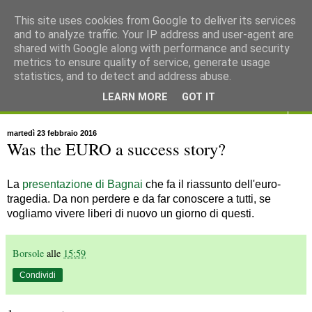
This site uses cookies from Google to deliver its services
and to analyze traffic. Your IP address and user-agent are
shared with Google along with performance and security
metrics to ensure quality of service, generate usage
statistics, and to detect and address abuse.
LEARN MORE
GOT IT
▼
martedì 23 febbraio 2016
Was the EURO a success story?
La
presentazione di Bagnai
che fa il riassunto dell'euro-
tragedia. Da non perdere e da far conoscere a tutti, se
vogliamo vivere liberi di nuovo un giorno di questi.
Borsole
alle
15:59
Condividi