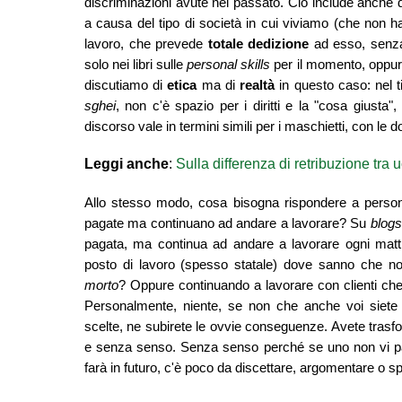
discriminazioni avute nel passato. Ciò include anche dov
a causa del tipo di società in cui viviamo (che non h
lavoro, che prevede
totale dedizione
ad esso, senza
solo
nei
libri sulle
personal skills
per il momento, oppu
discutiamo di
etica
ma di
realtà
i
n questo caso: nel t
sghei
, non c'è spazio per i diritti e la "cosa giusta",
discorso vale in termini simili per i maschietti, con le 
Leggi anche
:
Sulla differenza di retribuzione tra
Allo stesso modo, cosa bisogna rispondere a perso
pagate ma continuano ad andare a lavorare? Su
blog
pagata, ma continua ad andare a lavorare ogni mat
posto di lavoro (spesso statale) dove sanno che n
morto
? Oppure continuando a lavorare con
clienti c
Personalmente, niente, se non che a
nche voi siete 
scelte, ne subirete le ovvie conseguenze. Avete trasfo
e senza senso. Senza senso perché se uno non vi pa
farà in futuro, c'è poco da discettare
,
argomentare o sp