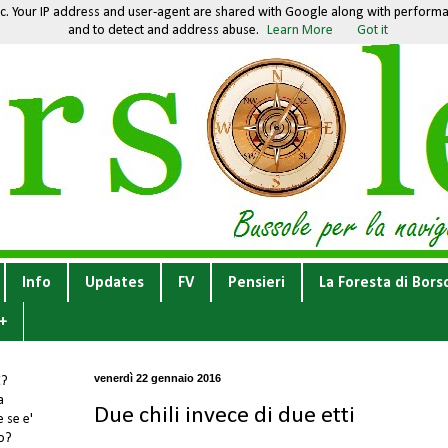
fic. Your IP address and user-agent are shared with Google along with performan
and to detect and address abuse.
Learn More
Got it
Info
Updates
FV
Pensieri
La Foresta di Bors
+
venerdì 22 gennaio 2016
E
?
a
Due chili invece di due etti
 se e'
to?