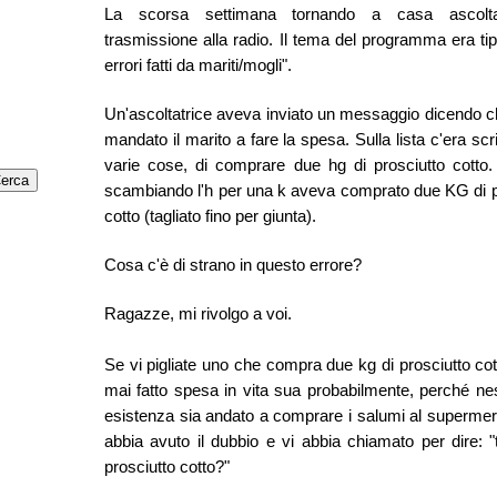
La scorsa settimana tornando a casa ascolt
trasmissione alla radio. Il tema del programma era tip
errori fatti da mariti/mogli".
Un'ascoltatrice aveva inviato un messaggio dicendo 
mandato il marito a fare la spesa. Sulla lista c'era scrit
varie cose, di comprare due hg di prosciutto cotto. 
scambiando l'h per una k aveva comprato due KG di p
cotto (tagliato fino per giunta).
Cosa c'è di strano in questo errore?
Ragazze, mi rivolgo a voi.
Se vi pigliate uno che compra due kg di prosciutto cott
mai fatto spesa in vita sua probabilmente, perché n
esistenza sia andato a comprare i salumi al superme
abbia avuto il dubbio e vi abbia chiamato per dire:
prosciutto cotto?"