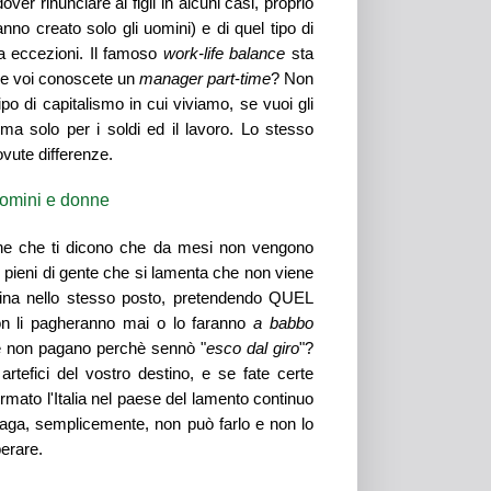
er rinunciare ai figli in alcuni casi, proprio
anno creato solo gli uomini) e
d
i quel
tipo di
 eccezioni. I
l
famoso
wor
k-l
ife balance
sta
re voi conoscete un
manager part
-
time
?
Non
ipo di capitalism
o
in cui viviamo, se vuoi gli
 ma solo per i soldi ed il lavoro.
Lo stesso
dovute differenze
.
 uomini e donne
ne che ti dicono che da mesi non vengono
s
pieni di gente che si lamenta che non viene
tina nello stesso posto, pretendendo QUEL
on li pagheranno mai o lo faranno
a babbo
he non pagano perchè sennò "
esco dal giro
"?
artefici del vostro destino, e se fate certe
rmato l'Italia nel paese del lamento continuo
ga, semplicemente, non può farlo e non lo
erare.