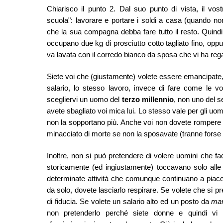
Chiarisco il punto 2. Dal suo punto di vista, il vo
scuola": lavorare e portare i soldi a casa (quando n
che la sua compagna debba fare tutto il resto. Quind
occupano due kg di prosciutto cotto tagliato fino, op
va lavata con il corredo bianco da sposa che vi ha re
Siete voi che (giustamente) volete essere emancipate, av
salario, lo stesso lavoro, invece di fare come le 
scegliervi
un uomo del
terzo millennio
, non uno del 
avete sbagliato voi mica lui. Lo stesso vale per gli u
non la sopportano più. Anche voi non dovete rompere l
minacciato di morte se non la sposavate (tranne forse 
Inoltre, non
si può pretendere
di volere uomini che fac
storicamente (ed ingiustamente) toccavano solo all
e
deter
minate
attività che comunque continuano a piace
da solo, dovete lasciarlo respirare. Se volete che si pre
di fiducia. Se volete un salario alto ed un posto da
ma
non pretenderlo perché siete donne e quindi vi 