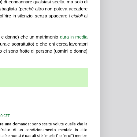
o) di condannare qualsiasi
scelta,
ma solo
d
i
a sbagliata (perchè altro non poteva accadere
frire in silenzio,
senza spaccare i
ciufoli
al
i e donne) che un matrimonio
dura in media
turale soprattutto)
e che chi cerca lavoratori
to ci sono frotte di persone (uomini e donne)
00 CET
re una domanda: sono scelte volute quelle che la
frutto di un condizionamento mentale in atto
ia (se non si é pagati si é "martiri" o "eroi") mentre