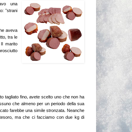
avo una
o: "strani
che aveva
to, tra le
Il marito
rosciutto
o tagliato fino, avete
scelto
uno che non ha
essuno che almeno per un periodo della sua
rcato farebbe una simile stronzata. Neanche
 "tesoro, ma che ci facciamo con due kg di