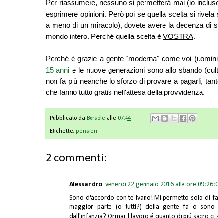
Per riassumere, nessuno si permetterà mai (io inclus
esprimere opinioni. Però poi se quella scelta si rivel
a meno di un miracolo), dovete avere la decenza di sof
mondo intero.
P
erché quella scelta è
VOSTRA
.
Perché è grazie a gente "moderna" come voi (uomin
15 anni
e
le nuove generazioni
sono all
o sbando
(cul
non fa più neanche lo sforzo di provare a pagarli, tan
che fanno tutto gratis nell'attesa della provvidenza.
Pubblicato da
Borsole
alle
07:44
Etichette:
pensieri
2 commenti:
Alessandro
venerdì 22 gennaio 2016 alle ore 09:26:
Sono d'accordo con te Ivano! Mi permetto solo di fa
maggior parte (o tutti?) della gente fa o sono 
dall'infanzia? Ormai il lavoro é quanto di piú sacro ci s