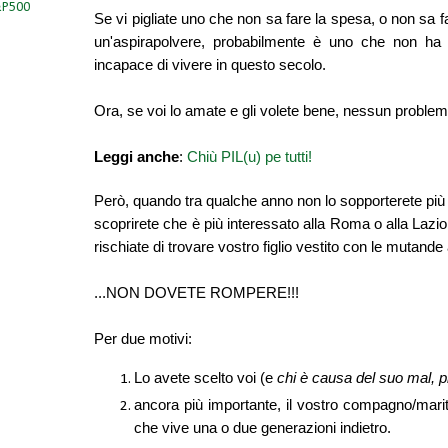
S&P500
Se vi pigliate uno che non sa fare la spesa, o non sa 
un'aspirapolvere, probabilmente è uno che non ha
incapace di vivere in questo secolo.
Ora, se voi lo amate e gli volete bene, nessun problema
Leggi anche
:
Chiù PIL(u) pe tutti!
Però, quando tra qualche anno non lo sopporterete più
scoprirete che è più interessato alla Roma o alla Lazio
rischiate di trovare
vostro figlio
vestito con le mutande a
...NON DOVETE ROMPERE!!!
Per due motivi:
Lo avete scelto voi (e
chi è causa del suo mal, 
ancora più importante, il vostro compagno/mari
che vive una o due generazioni indietro.