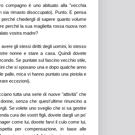
stro compagno è uno abituato alla "vecchia
on sia rimasto disoccupato). Punto. E pensa
i perché chiedergli di sapere quanto volume
pure perché la sua maglietta rossa nuova non
galato vostra madre?
ere gli stessi diritti degli uomini, lo stesso
vostre nonne e stare a casa. Quindi
dovete
secondo. Se
puntate sul fascino vecchio stile
,
omini che si sposano una e dopo qualche anno
e palle, mica vi hanno puntato una pistola e
rare eccezioni).
ciano tutta una serie di nuove "attività" che
 donne
, senza che
quest'ultime
rinuncino a
r
gl
i. Se volete uno sveglio che si sa gestire
nda cura dei vostri figli, dovete dargli un po'
nager
come lui, dovete farvi il culo come lui,
spetta per compensazione, in base alle