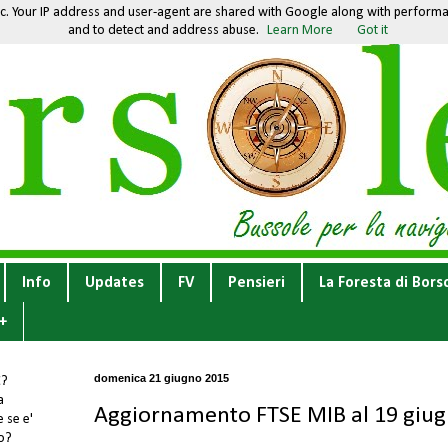
fic. Your IP address and user-agent are shared with Google along with performan
and to detect and address abuse.
Learn More
Got it
Info
Updates
FV
Pensieri
La Foresta di Bors
+
domenica 21 giugno 2015
E
?
a
Aggiornamento FTSE MIB al 19 giu
 se e'
to?