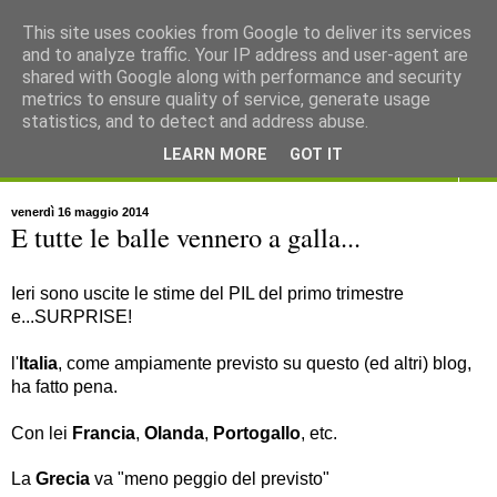
This site uses cookies from Google to deliver its services
and to analyze traffic. Your IP address and user-agent are
shared with Google along with performance and security
metrics to ensure quality of service, generate usage
statistics, and to detect and address abuse.
LEARN MORE
GOT IT
▼
venerdì 16 maggio 2014
E tutte le balle vennero a galla...
Ieri sono uscite le stime del PIL del primo trimestre
e...SURPRISE!
l'
Italia
, come ampiamente previsto su questo (ed altri) blog,
ha fatto pena.
Con lei
Francia
,
Olanda
,
Portogallo
, etc.
La
Grecia
va "meno peggio del previsto"