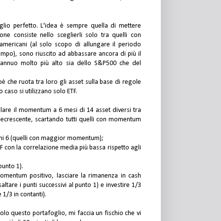
glio perfetto. L'idea è sempre quella di mettere
one consiste nello sceglierli solo tra quelli con
mericani (al solo scopo di allungare il periodo
tempo), sono riuscito ad abbassare ancora di più il
nuo molto più alto sia dello S&P500 che del
è che ruota tra loro gli asset sulla base di regole
 caso si utilizzano solo ETF.
olare il momentum a 6 mesi di 14 asset diversi tra
ecrescente, scartando tutti quelli con momentum
rimi 6 (quelli con maggior momentum);
TF con la correlazione media più bassa rispetto agli
punto 1).
mentum positivo, lasciare la rimanenza in cash
are i punti successivi al punto 1) e investire 1/3
 1/3 in contanti).
o questo portafoglio, mi faccia un fischio che vi