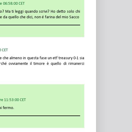
re 06:58:00 CET
to? Ma ti leggi quando scrivi? Ho detto solo chi
ce da quello che dici, non é farina del mio Sacco
0 CET
 che almeno in questa fase un etf treasury 0-1 sia
ché ovviamente il timore è quello di rimanerci
re 11:53:00 CET
mi fermo.