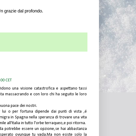
n grazie dal profondo.
:00 CET
idono una visione catastrofica e aspettano tassi
 sta massacrando e con loro chi ha seguito le loro
buona pace dei nostri.
lui o per fortuna dipende dai punti di vista ,é
migra in Spagna nella speranza di trovare una vita
e all'Italia in tutto l'orbe terraqueo,e poi ritorna.
nda potrebbe essere un opzione,se hai abbastanza
isperato ovunque tu vada.Ma non esiste solo la