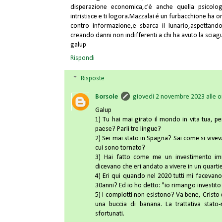
disperazione economica,c'è anche quella psicolog
intristisce e ti logora.Mazzalai é un furbacchione ha or
contro informazione,e sbarca il lunario,aspettand
creando danni non indifferenti a chi ha avuto la sciagu
galup
Rispondi
Risposte
Borsole
giovedì 2 novembre 2023 alle o
Galup
1) Tu hai mai girato il mondo in vita tua, pe
paese? Parli tre lingue?
2) Sei mai stato in Spagna? Sai come si viveva 
cui sono tornato?
3) Hai fatto come me un investimento imm
dicevano che eri andato a vivere in un quarti
4) Eri qui quando nel 2020 tutti mi facevano 
30anni? Ed io ho detto: "io rimango investito
5) I complotti non esistono? Va bene, Cristo 
una buccia di banana. La trattativa stato
sfortunati.