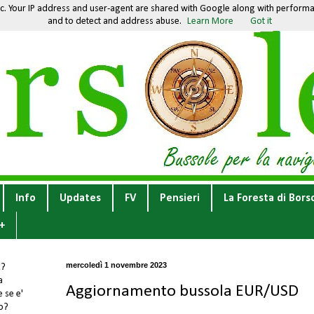
fic. Your IP address and user-agent are shared with Google along with performan
and to detect and address abuse.
Learn More
Got it
Info
Updates
FV
Pensieri
La Foresta di Bors
+
mercoledì 1 novembre 2023
E
?
a
Aggiornamento bussola EUR/USD
 se e'
to?