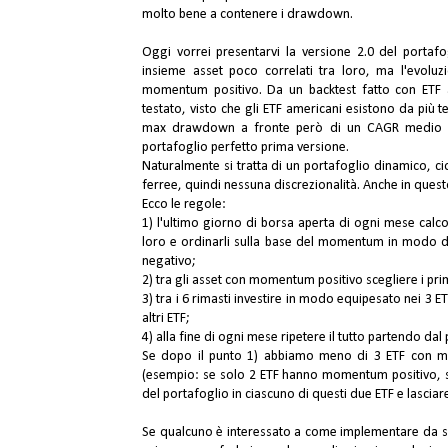
molto bene a contenere i drawdown.
Oggi vorrei presentarvi la versione 2.0 del portafo
insieme asset poco correlati tra loro, ma l'evoluzi
momentum positivo. Da un backtest fatto con ETF a
testato, visto che gli ETF americani esistono da più 
max drawdown a fronte però di un CAGR medio an
portafoglio perfetto prima versione.
Naturalmente si tratta di un portafoglio dinamico, cio
ferree, quindi nessuna discrezionalità. Anche in questo
Ecco le regole:
1) l'ultimo giorno di borsa aperta di ogni mese calc
loro e ordinarli sulla base del momentum in modo d
negativo;
2) tra gli asset con momentum positivo scegliere i p
3) tra i 6 rimasti investire in modo equipesato nei 3 E
altri ETF;
4) alla fine di ogni mese ripetere il tutto partendo dal 
Se dopo il punto 1) abbiamo meno di 3 ETF con mo
(esempio: se solo 2 ETF hanno momentum positivo, salt
del portafoglio in ciascuno di questi due ETF e lasciare
Se qualcuno è interessato a come implementare da sol