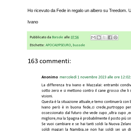
Ho ricevuto da Fede in regalo un albero su Treedom. U
Ivano
Pubblicato da
Borsole
alle
07:56
Etichette:
APOCALYPSEURO
,
bussole
163 commenti:
Anonimo
mercoledì 1 novembre 2023 alle ore 12:02
La differenza tra Ivano e Mazzalai: entrambi condiv
sotto zero e si mettono contro il cane grosso che li
visioni.
Questa è la situazione attuale,e temo continuerà con 
Ivano però è in buona fede,ci crede,purtroppo per 
ossessionato dal futuro che vede cupo ,ultra cupo ,e
migliore,ma la Spagna è probabilmente il posto più simil
Se vuoi cambiare e se hai tanti soldi la Nuova Zela
soldi magari la Namibia,se non hai soldi sei un d