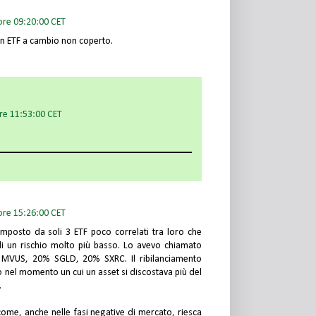
ore 09:20:00 CET
 un ETF a cambio non coperto.
re 11:53:00 CET
ore 15:26:00 CET
posto da soli 3 ETF poco correlati tra loro che
di un rischio molto più basso. Lo avevo chiamato
 MVUS, 20% SGLD, 20% SXRC. Il ribilanciamento
o nel momento un cui un asset si discostava più del
.
 come, anche nelle fasi negative di mercato, riesca