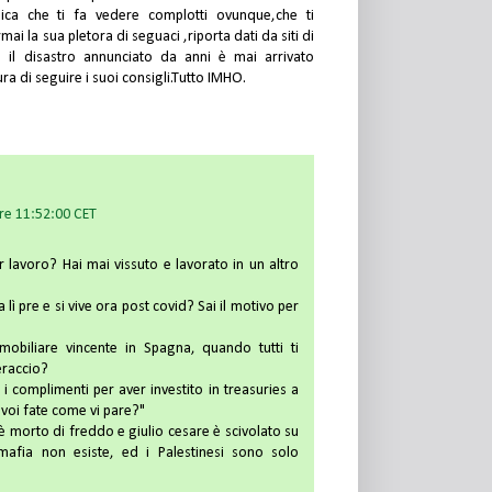
ica che ti fa vedere complotti ovunque,che ti
mai la sua pletora di seguaci ,riporta dati da siti di
o il disastro annunciato da anni è mai arrivato
ra di seguire i suoi consigli.Tutto IMHO.
re 11:52:00 CET
r lavoro? Hai mai vissuto e lavorato in un altro
lì pre e si vive ora post covid? Sai il motivo per
obiliare vincente in Spagna, quando tutti ti
eraccio?
i complimenti per aver investito in treasuries a
 voi fate come vi pare?"
è morto di freddo e giulio cesare è scivolato su
-mafia non esiste, ed i Palestinesi sono solo