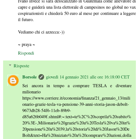
Ivano invece si sarà delocalizzato in Guatemala come allevatore di
capre e guiderà una lista elettorale di campesinos no global no vax
cospirazionisti e chiederà 50 euro al mese per continuare a leggere
il futuro.
Vediamo chi ci azzecca:-))
~ praya ~
Rispondi
Risposte
Borsole
giovedì 14 gennaio 2021 alle ore 16:18:00 CET
Sei ancora in tempo a comprare TESLA e diventare
milionario
https://www.corriere.it/economia/finanza/21_gennaio_13/mili
onario-grazie-tesla-va-pensione-39-anni-storia-jason-debolt-
9673db28-54f6-11eb-89b9-
d85a626b049f.shtml#:~:text=te%2C%20scoprila%20subito%
20%3E-,Milionario%20grazie%20a%20Tesla%20va%20in%
20pensione%20a%2039,la%20storia%20di%20Jason%20De
Bolt&text=Ha%20iniziato%20a%20comprare%20azioni,dolla