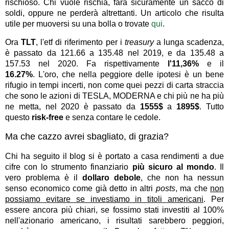
rischioso. Chi vuole rischia, farà sicuramente un sacco di
soldi, oppure ne perderà altrettanti. Un articolo che risulta
utile per muoversi su una bolla o trovate
qui
.
Ora
TLT
, l'etf di riferimento per i
treasury
a lunga scadenza,
è passato da 121.66 a 135.48 nel 2019, e da 135.48 a
157.53 nel 2020. Fa rispettivamente
l'11,36%
e il
16.27%
. L'oro, che nella peggiore delle ipotesi è un bene
rifugio in tempi incerti, non come quei pezzi di carta straccia
che sono le azioni di TESLA, MODERNA e chi più ne ha più
ne metta, nel 2020 è passato da
1555$
a
1895$
. Tutto
questo
risk-free
e senza contare le cedole.
Ma che cazzo avrei sbagliato, di grazia?
Chi ha seguito il blog si è portato a casa rendimenti a due
cifre con lo strumento finanziario
più sicuro al mondo
. Il
vero problema è il
dollaro debole
, che non ha nessun
senso economico come già detto in altri
posts
, ma che
non
possiamo evitare se investiamo in titoli americani
. Per
essere ancora più chiari, se fossimo stati investiti al 100%
nell'azionario americano, i risultati sarebbero peggiori,