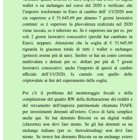
wallet o su exchanges nel corso del 2020 e verificare che
l'importo trasformato in Euro al cambio dell' 1/1/2020 non
sia superiore a € 51.645,69 per almeno 7 giorni lavorativi
continui: se è superiore la plusvalenza realizzata nel 2020
viene tassata, se è inferiore no. Se è superiore ma per es. per
soli 2 giorni lavorativi consecutivi (perchè hai cambiato in
Euro), neppure. Attenzione che la soglia di € 51.645,69
riguarda la giacenza totale di tutti i wallet o exchanges
(potresti averne più di uno). Inoltre se hai un conto corrente
multivaluta e detieni per es. dollari per più di 7 giorni
lavorativi consecutivi, anche l'importo di questi al cambio
ufficiale dell'1/1/2020, fa cumulo con quello delle
criptovalute ai fini del superamento della soglia.
Poi c'è il problema del monitoraggio fiscale e della
compilazione del quadro RW della dichiarazione dei redditi e
del versamento dell'imposta patrimoniale chiamata IVAFE
per investimenti detenuti all'estero. Cerco di farla semplice
anche qui. Se hai detenuto Bitcoin su un digital wallet
(chiavetta) non devi fare niente. Se gli hai detenuti su un
exchange italiano (per es. therocktrading) non devi fare
niente. Se invece hai detenuto Bitcoin su un exchange estero