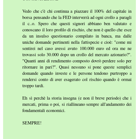
Vedo che c'è chi continua a piazzare il 100% del capitale in
borsa pensando che la FED interverrà ad ogni crollo a paragli
il c..o. Spero che questi signori abbiano ben valutato e
conoscano il loro profilo di rischio, che non è quello che esce
da un insulso questionario compilato in banca, ma dalle
uniche domande pertinenti nella fattispecie e cioè: "come mi
sentirei nel caso avessi avuto 100.000 euro ed ora me ne
trovassi solo 30.000 dopo un crollo del mercato azionario?".
"Quanti anni di rendimento composto dovrò perdere solo per
ritornare in pari?". Quasi nessuno si pone queste semplici
domande quando investe e le persone tendono purtroppo a
rendersi conto di aver esagerato col rischio quando è ormai
troppo tardi.
Eh sì perchè la storia insegna (e non il breve periodo) che i
mercati, prima o poi, si riallineano sempre all'andamento dei
fondamentali economici.
SEMPRE!