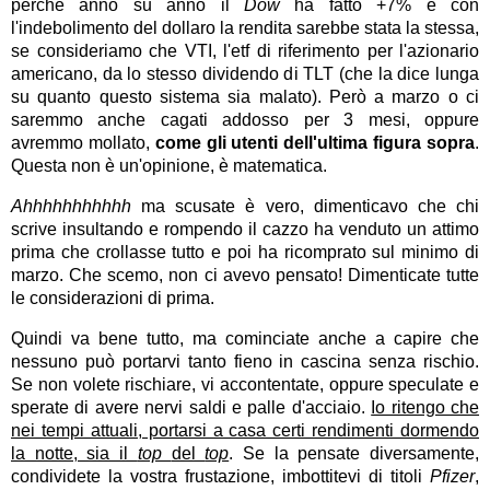
perchè anno su anno il
Dow
ha fatto +7% e con
l'indebolimento del dollaro la rendita sarebbe stata la stessa,
se consideriamo che VTI, l'etf di riferimento per l'azionario
americano, da lo stesso dividendo di TLT (che la dice lunga
su quanto questo sistema sia malato). Però a marzo o ci
saremmo anche cagati addosso per 3 mesi, oppure
avremmo mollato,
come gli utenti dell'ultima figura sopra
.
Questa non è un'opinione, è matematica.
Ahhhhhhhhhhh
ma scusate è vero, dimenticavo che chi
scrive insultando e rompendo il cazzo ha venduto un attimo
prima che crollasse tutto e poi ha ricomprato sul minimo di
marzo. Che scemo, non ci avevo pensato! Dimenticate tutte
le considerazioni di prima.
Quindi va bene tutto, ma cominciate anche a capire che
nessuno può portarvi tanto fieno in cascina senza rischio.
Se non volete rischiare, vi accontentate, oppure speculate e
sperate di avere nervi saldi e palle d'acciaio.
Io ritengo che
nei tempi attuali, portarsi a casa certi rendimenti dormendo
la notte, sia il
top
del
top
. Se la pensate diversamente,
condividete la vostra frustazione, imbottitevi di titoli
Pfizer
,