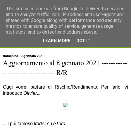
This site uses cookies from Google to deliver its services
and to analyze traffic. Your IP address and user-agent are
shared with Google along with performance and security
metrics to ensure quality of service, generate usage
statistics, and to detect and address abuse.
LEARN MORE
GOT IT
▼
domenica 10 gennaio 2021
Aggiornamento al 8 gennaio 2021 -----------
---------------------- R/R
Oggi vorrei parlare di Rischio/Rendimento. Per farlo, vi
introduco
Olivier
...
...il più famoso
trader
su
eToro
.