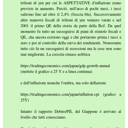
trilioni di yen per cui le ASPETTATIVE d'inflazione erano
previste in aumento. Perciò, nell'arco di pochi mesi, i tassi
salirono fino ad oltre il 2,4% (freccia blu). Successivamente
altre manovre fiscali di trilioni di yen vennero varate e nel
2001 il primo QE della storia da parte della BoJ. Da quel
momento fu tutto un susseguirsi di piani di stimolo fiscali e
QE, cha ancora esistono oggi e che portarono prima i tassi a
zero e poi al controllo della curva dei rendimenti. Nonostante
tutto ciò fu un susseguirsi di recessioni ma le cose non sono
mai migliorate. La crescita rimase asfittica
https://tradingeconomics.com/japan/gdp-growth-annual
(mettete il grafico a 25 Y e a linea continua)
e dell'inflazione neanche l'ombra, ma solo deflazione
https://tradingeconomics.com/japan/inflation-cpi (grafico a
25Y)
Intanto il rapporto Debito/PIL del Giappone è arrivato al
livello che tutti conosciamo.