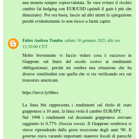
una moneta sempre sopravvalutata. Se vuoi evitare il rischio
cambio fai hedging con EUR/USD (quindi il gain è più che
dimezzato). Poi ora basta, lascio ad altri utenti la spiegazione
perchè evidentemente io non riesco a farmi capire.
Fabio Andrea Tomba
sabato 16 gennaio 2021 alle ore
12:10:00 CET
Molto brevemente vi faccio vedere cosa è successo in
Giappone sul finire del secolo scorso ai rendimenti
obbligazionari, perchè mi sembra una situazione che ha
diverse similitudini con quella che si sta verificando ora sui
treasuries americani.
https://invst.ly/thbcs
La linea blu rappresenta i rendimenti sul titolo di stato
giapponese a 10 anni, la linea viola il cambio EUR/JPY.
Nel 1998 i rendimenti sul decennale giapponese avevano
raggiunto lo 0,77% (freccia rossa). Il Giappone sembrava si
stesse riprendendo dalla grave recessione degli anni '90. Il
governo stava varando importanti manovre fiscali di parecchi