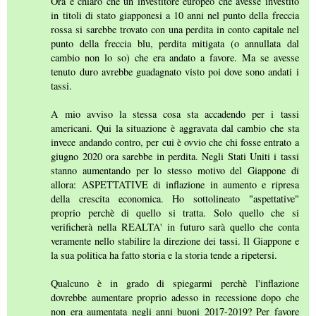
Ora è chiaro che un investitore europeo che avesse investito
in titoli di stato giapponesi a 10 anni nel punto della freccia
rossa si sarebbe trovato con una perdita in conto capitale nel
punto della freccia blu, perdita mitigata (o annullata dal
cambio non lo so) che era andato a favore. Ma se avesse
tenuto duro avrebbe guadagnato visto poi dove sono andati i
tassi.
A mio avviso la stessa cosa sta accadendo per i tassi
americani. Qui la situazione è aggravata dal cambio che sta
invece andando contro, per cui è ovvio che chi fosse entrato a
giugno 2020 ora sarebbe in perdita. Negli Stati Uniti i tassi
stanno aumentando per lo stesso motivo del Giappone di
allora: ASPETTATIVE di inflazione in aumento e ripresa
della crescita economica. Ho sottolineato "aspettative"
proprio perchè di quello si tratta. Solo quello che si
verificherà nella REALTA' in futuro sarà quello che conta
veramente nello stabilire la direzione dei tassi. Il Giappone e
la sua politica ha fatto storia e la storia tende a ripetersi.
Qualcuno è in grado di spiegarmi perchè l'inflazione
dovrebbe aumentare proprio adesso in recessione dopo che
non era aumentata negli anni buoni 2017-2019? Per favore