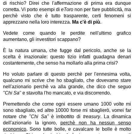
di rischio? Direi che l'affermazione di prima era dunque
corretta. Vi porto esempi di
eToro
non per fare pubblicità, ma
perchè visto che è tutto trasparente, certi fenomeni si
apprezzano nella loro interezza.
Ma c'è di più
.
Vedete come quando le perdite nell'ultimo grafico
aumentano, gli investitori scappano?
È la natura umana, che fugge dal pericolo, anche se la
scelta è irrazionale: questo tizio infatti guadagna denari
costantemente, che senso ha mollarlo alla prima crisi?
Ho voluto parlare di questo perchè per l'ennesima volta,
qualcuno mi scrive che ho sbagliato, che dovevamo stare
nell'azionario perchè va alla grande, che dico che seguo
"Chi Sa
" e stavolta l'ho mancato, e via discorrendo.
Premettendo che come ogni essere umano 1000 volte mi
sono sbagliato, ed altre 10000 forse mi sbaglierò, vorrei far
notare che
"Chi Sa"
è imbottito di
treasury
. La dinamica
dell'azionario la ignoro,
perchè non ha nessun senso
economico
. Sono tutte bolle, e cavalcare le bolle è molto