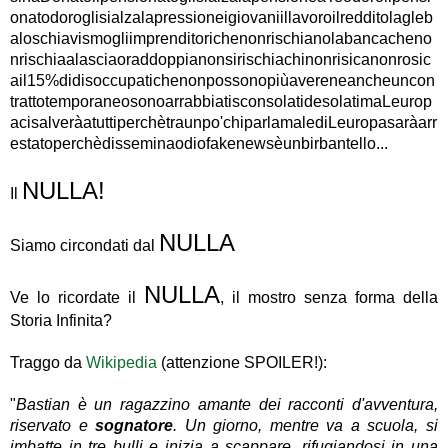
onatodoroglisialzalapressioneigiovaniillavoroilredditolagleb
aloschiavismogliimprenditorichenonrischianolabancacheno
nrischiaalasciaoraddoppianonsirischiachinonrisicanonrosic
ail15%didisoccupatichenonpossonopiùavereneancheuncon
trattotemporaneosonoarrabbiatisconsolatidesolatimaLeurop
acisalveràatuttiperchètraunpo'chiparlamalediLeuropasaràarr
estatoperchèdisseminaodiofakenewsèunbirbantello...
NULLA!
Il
NULLA
Siamo circondati dal
NULLA
Ve lo ricordate il
, il mostro senza forma della
Storia Infinita?
Traggo da
Wikipedia
(attenzione SPOILER!):
"
Bastian è un ragazzino amante dei racconti d'avventura,
riservato e
sognatore
. Un giorno, mentre va a scuola, si
imbatte in tre bulli e inizia a scappare, rifugiandosi in una