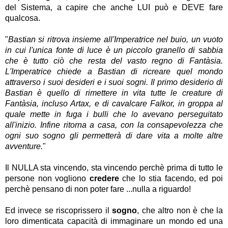
del Sistema, a capire che anche LUI può e DEVE fare
qualcosa.
"
Bastian si ritrova insieme all'Imperatrice nel buio, un vuoto
in cui l'unica fonte di luce è un piccolo granello di sabbia
che è tutto ciò che resta del vasto regno di Fantàsia.
L'Imperatrice chiede a Bastian di ricreare quel mondo
attraverso i suoi desideri e i suoi sogni. Il primo desiderio di
Bastian è quello di rimettere in vita tutte le creature di
Fantàsia, incluso Artax, e di cavalcare Falkor, in groppa al
quale mette in fuga i bulli che lo avevano perseguitato
all'inizio. Infine ritorna a casa, con la consapevolezza che
ogni suo sogno gli permetterà di dare vita a molte altre
avventure.
"
Il NULLA sta vincendo, sta vincendo perchè prima di tutto le
persone non vogliono
credere
che lo stia facendo, ed poi
perchè pensano di non poter fare ...nulla a riguardo!
Ed invece se riscoprissero il
sogno
, che altro non è che la
loro dimenticata capacità di immaginare un mondo ed una