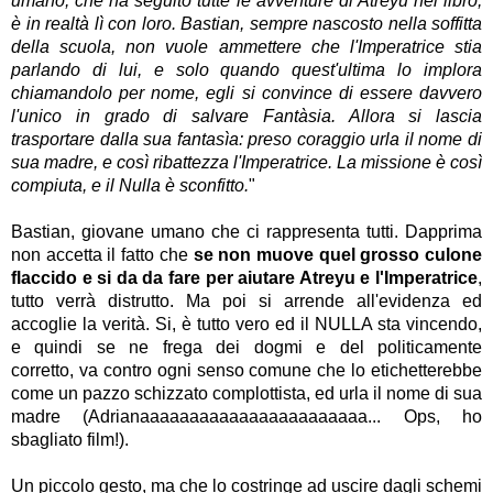
umano, che ha seguito tutte le avventure di Atreyu nel libro,
è in realtà lì con loro. Bastian, sempre nascosto nella soffitta
della scuola, non vuole ammettere che l'Imperatrice stia
parlando di lui, e solo quando quest'ultima lo implora
chiamandolo per nome, egli si convince di essere davvero
l'unico in grado di salvare Fantàsia. Allora si lascia
trasportare dalla sua fantasìa: preso coraggio urla il nome di
sua madre, e così ribattezza l'Imperatrice. La missione è così
compiuta, e il Nulla è sconfitto.
"
Bastian, giovane umano che ci rappresenta tutti. Dapprima
non accetta il fatto che
se non muove quel grosso culone
flaccido e si da da fare per aiutare Atreyu e l'Imperatrice
,
tutto verrà distrutto. Ma poi si arrende all'evidenza ed
accoglie la verità. Si, è tutto vero ed il NULLA sta vincendo,
e quindi
se ne frega dei dogmi e del politicamente
corretto,
va
contro ogni senso comune che lo etichetterebbe
come un pazzo schizzato complottista, ed urla il nome di sua
madre (Adrianaaaaaaaaaaaaaaaaaaaaaaa... Ops, ho
sbagliato film!).
Un piccolo gesto, ma che lo costringe ad uscire dagli schemi