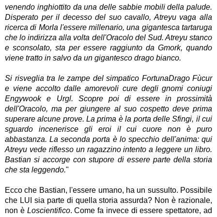
venendo inghiottito da una delle sabbie mobili della palude.
Disperato per il decesso del suo cavallo, Atreyu vaga alla
ricerca di Morla l'essere millenario, una gigantesca tartaruga
che lo indirizza alla volta dell'Oracolo del Sud. Atreyu stanco
e sconsolato, sta per essere raggiunto da Gmork, quando
viene tratto in salvo da un gigantesco drago bianco.
Si risveglia tra le zampe del simpatico FortunaDrago Fùcur
e viene accolto dalle amorevoli cure degli gnomi coniugi
Engywook e Urgl. Scopre poi di essere in prossimità
dell'Oracolo, ma per giungere al suo cospetto deve prima
superare alcune prove. La prima è la porta delle Sfingi, il cui
sguardo incenerisce gli eroi il cui cuore non è puro
abbastanza. La seconda porta è lo specchio dell'anima: qui
Atreyu vede riflesso un ragazzino intento a leggere un libro.
Bastian si accorge con stupore di essere parte della storia
che sta leggendo.
"
Ecco che Bastian, l'essere umano, ha un sussulto. Possibile
che LUI sia parte di quella storia assurda? Non è razionale,
non è
Loscientifico
. Come fa invece di essere spettatore, ad