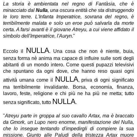
La storia è ambientata nel regno di Fantàsia, che è
minacciato dal
Nulla
, una oscura entità che sta distruggendo
le loro terre. L'Infanta Imperatrice, sovrana del regno, è
terribilmente malata e solo un eroe può salvarla da morte
certa. A farsi avanti è il giovane Atreyu, a cui viene affidato il
simbolo dell'Imperatrice, l'Auryn.
"
NULLA
Eccolo il
. Una cosa che non è niente, buia,
senza forma nè anima ma capace di influire sulle sorti degli
abitanti di un mondo intero. Come questi pupazzi televisivi
che spuntano da ogni dove, che hanno reso quasi ogni
NULLA
attività umana come il
, priva di ogni significato
ma terribilmente invalidante. Borsa, economia, finanza,
lavoro, feste, religione e chi più ne ha più ne metta; tutto
NULLA
senza significato, tutto
.
"
Atreyu parte in groppa al suo cavallo Artax, ma è braccato
da Gmork, un Lupo nero enorme, manifestazione del Nulla,
che lo insegue tentando d'impedirgli di compiere la sua
missione. Giunto alle Paludi della tristezza Artax muore