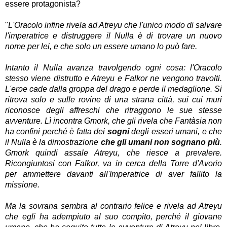
essere protagonista?
"
L'Oracolo infine rivela ad Atreyu che l'unico modo di salvare
l'imperatrice e distruggere il Nulla è di trovare un nuovo
nome per lei, e che solo un essere umano lo può fare.
Intanto il Nulla avanza travolgendo ogni cosa: l'Oracolo
stesso viene distrutto e Atreyu e Falkor ne vengono travolti.
L'eroe cade dalla groppa del drago e perde il medaglione. Si
ritrova solo e sulle rovine di una strana città, sui cui muri
riconosce degli affreschi che ritraggono le sue stesse
avventure. Lì incontra Gmork, che gli rivela che Fantàsia non
ha confini perché è fatta dei
sogni
degli esseri umani, e che
il Nulla è la dimostrazione
che gli umani non sognano più
.
Gmork quindi assale Atreyu, che riesce a prevalere.
Ricongiuntosi con Falkor, va in cerca della Torre d'Avorio
per ammettere davanti all'Imperatrice di aver fallito la
missione.
Ma la sovrana sembra al contrario felice e rivela ad Atreyu
che egli ha adempiuto al suo compito, perché il giovane