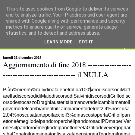
This site uses cookies from Google to deliver its services
and to analyze traffic. Your IP address and user-agent are
shared with Google along with performance and security
metrics to ensure quality of service, generate usage
statistics, and to detect and address abuse.
LEARN MORE
GOT IT
▼
lunedì 31 dicembre 2018
Aggiornamento di fine 2018 ------------------
------------------------------ il NULLA
Più5%meno5%rallydinatalepetrolioa100$orodiscorsodiMatt
arelladiscorsodidiMaiodiscorsodiSalvinidiscorsodiGrillodisc
orsodestocazzoDraghiausteritàlamanovradelcambiamentoil
governodelcambiamentoilcambiamentodeldef2,4%noscusa
2,04%noscusatantopoifaccioil3%dinascostoperlaGrilloilpan
ettoneèmegliodelpandoroperchèilpandorosadiPDmaperiVer
onesiilpandoroèmegliodelpanettoneelaGrillodevevergognar
sihaDonatoilpensionatoglisialzalapensioneaTeodoroilpensi