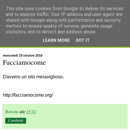
This site uses cookies from Google to deliver its services
and to analyze traffic. Your IP address and user-agent are
shared with Google along with performance and security
metrics to ensure quality of service, generate usage
statistics, and to detect and address abuse.
LEARN MORE
GOT IT
▼
mercoledì 19 ottobre 2016
Facciamocome
Davvero un sito meraviglioso.
http://facciamocome.org/
Borsole
alle
15:12
Condividi