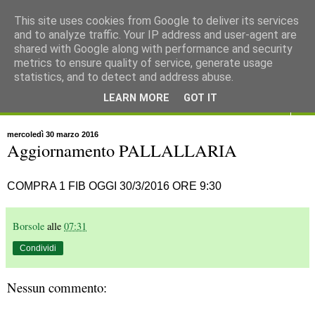
This site uses cookies from Google to deliver its services
and to analyze traffic. Your IP address and user-agent are
shared with Google along with performance and security
metrics to ensure quality of service, generate usage
statistics, and to detect and address abuse.
LEARN MORE
GOT IT
▼
mercoledì 30 marzo 2016
Aggiornamento PALLALLARIA
COMPRA 1 FIB OGGI 30/3/2016 ORE 9:30
Borsole
alle
07:31
Condividi
Nessun commento: