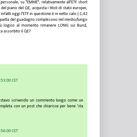
personale, su "EMME", relativamente all'ETF short
del piano del QE, acquista i titoli di stato europei,
nfatti oggi l'ETF in questione è in netto calo (-1,42
 quella del guadagno complessivo nel medio/lungo
più logico al momento rimanere LONG sui Bund,
a assorbito il QE?
1:53:00 CET
e stavo scrivendo un commento lungo come un
ompleta con un post che chiarisce per bene 'sta
1:56:00 CET