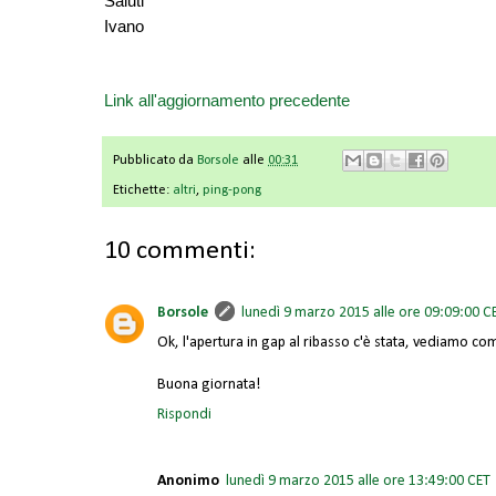
Saluti
Ivano
Link all'aggiornamento precedente
Pubblicato da
Borsole
alle
00:31
Etichette:
altri
,
ping-pong
10 commenti:
Borsole
lunedì 9 marzo 2015 alle ore 09:09:00 C
Ok, l'apertura in gap al ribasso c'è stata, vediamo com
Buona giornata!
Rispondi
Anonimo
lunedì 9 marzo 2015 alle ore 13:49:00 CET