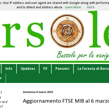
fic. Your IP address and user-agent are shared with Google along with performan
and to detect and address abuse.
Learn More
Got it
Info
Updates
FV
Pensieri
La Foresta di Bors
+
domenica 8 marzo 2015
E
?
a
Aggiornamento FTSE MIB al 6 marz
 se e'
to?