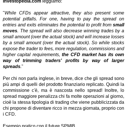
investopedia.com
leggiamo:
"
While CFDs appear attractive, they also present some
potential pitfalls. For one, having to pay the spread on
entries and exits eliminates the potential to profit from
small
moves
. The spread will also decrease winning trades by a
small amount (over the actual stock) and will increase losses
by a small amount (over the actual stock). So while stocks
expose the trader to fees, more regulation, commissions and
higher capital requirements,
the CFD market has its own
way of trimming traders' profits by way of larger
spreads
.
"
Per chi non parla inglese, in breve, dice che gli spread sono
più ampi di quelli del prodotto finanziario replicato. Quindi la
commissione c'è, ma è nascosta nello spread! Inoltre, lo
spread maggiore penalizza chi fa molte operazioni al giorno,
cioè la stessa tipologia di trading che viene pubblicizzata da
chi propone di diventare ricco in mezza giornata, proprio con
i CFD.
Esempio pratico con il future SPMIB