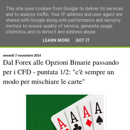
This site uses cookies from Google to deliver its services
and to analyze traffic. Your IP address and user-agent are
shared with Google along with performance and security
metrics to ensure quality of service, generate usage
statistics, and to detect and address abuse.
LEARN MORE
GOT IT
▼
venerdì 7 novembre 2014
Dal Forex alle Opzioni Binarie passando
per i CFD - puntata 1/2: "c'è sempre un
modo per mischiare le carte"