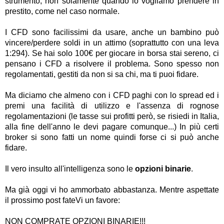
strumento, non solamente quando lo vogliamo prendere in
prestito, come nel caso normale.
I CFD sono facilissimi da usare, anche un bambino può
vincere/perdere soldi in un attimo (soprattutto con una leva
1:294). Se hai solo 100€ per giocare in borsa stai sereno, ci
pensano i CFD a risolvere il problema. Sono spesso non
regolamentati, gestiti da non si sa chi, ma ti puoi fidare.
Ma diciamo che almeno con i CFD paghi con lo spread ed i
premi una facilità di utilizzo e l'assenza di rognose
regolamentazioni (le tasse sui profitti però, se risiedi in Italia,
alla fine dell'anno le devi pagare comunque...) In più certi
broker si sono fatti un nome quindi forse ci si può anche
fidare.
Il vero insulto all'intelligenza sono le
opzioni binarie
.
Ma già oggi vi ho ammorbato abbastanza. Mentre aspettate
il prossimo post fateVi un favore:
NON COMPRATE OPZIONI BINARIE!!!