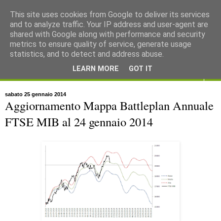
This site uses cookies from Google to deliver its services
and to analyze traffic. Your IP address and user-agent are
shared with Google along with performance and security
metrics to ensure quality of service, generate usage
statistics, and to detect and address abuse.
LEARN MORE
GOT IT
▼
sabato 25 gennaio 2014
Aggiornamento Mappa Battleplan Annuale
FTSE MIB al 24 gennaio 2014