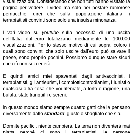
visualizzazioni. Considerando che non tutti hanno visitato la
pagina per vedere il video ma solo per postare rumorose
pernacchie, direi che sulla popolazione italiana, i
terrapiattisti convinti sono solo una insulsa minoranza.
I vari video su
youtube
sulla necessità di una uscita
dell'Italia dall'euro totalizzano mediamente le 100.000
visualizzazioni. Per lo stesso motivo di cui sopra, coloro i
quali sono convinti che solo uscire dall'euro può salvare il
paese, sono proprio pochini. Possiamo dunque stare sicuri
che ciò non succederà.
E quindi amici miei spaventati dagli antivaccinisti, i
terrapiattisti, gli antieuristi, i complotticontrodianisti, i lunisti o
qualsiasi altra cosa che voi riteniate, a torto o ragione, una
bufala, state tranquilli e sereni.
In questo mondo siamo sempre quattro gatti che la pensano
diversamente dallo
standard
, giusto o sbagliato che sia.
Dormite pacifici, niente cambierà. La terra non diventerà mai
piatta perché ci sono i terrapiattisti, le persone