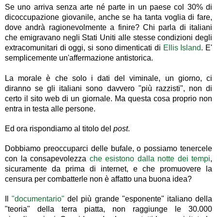
Se uno arriva senza arte né parte in un paese col 30% di
dicoccupazione giovanile, anche se ha tanta voglia di fare,
dove andrà ragionevolmente a finire? Chi parla di italiani
che emigravano negli Stati Uniti alle stesse condizioni degli
extracomunitari di oggi, si sono dimenticati di
Ellis Island
. E'
semplicemente un'affermazione antistorica.
La morale è che solo i dati del viminale, un giorno, ci
diranno se gli italiani sono davvero "più razzisti", non di
certo il sito web di un giornale. Ma questa cosa proprio non
entra in testa alle persone.
Ed ora rispondiamo al titolo del
post
.
Dobbiamo preoccuparci delle bufale, o possiamo tenercele
con la consapevolezza
che esistono dalla notte dei tempi
,
sicuramente da prima di internet, e che promuovere la
censura per combatterle non è affatto una buona idea?
Il
"documentario"
del più grande "esponente" italiano della
"teoria" della terra piatta, non raggiunge le 30.000