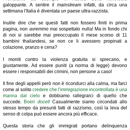
galoppante. A sentire il
mainstream
infatti, da circa una
settimana l'Italia è diventata un paese ultra-razzista.
Inutile dire che se questi fatti non fossero finiti in prima
pagina, non avremmo mai sospettato nulla! Ma in fondo chi
di noi si sarebbe mai preoccupato il mese scorso di 11
bambini thailandesi, se non ce li avessero propinati a
colazione, pranzo e cena?
I moniti contro la violenza gratuita si sprecano, e
giustamente. Ad essere puniti (a norma di legge) devono
essere i responsabili dei crimini, non persone a caso!
Il fine degli appelli però non è ricondurci alla calma, ma farci
come al solito
credere che l'immigrazione incontrollata è una
manna dal cielo
e dobbiamo rallegrarci di quello che
succede.
Boeri
docet!
Casualmente siamo circondati allo
stesso tempo da presunti fatti di razzismo, così la leva del
senso di colpa può essere ancora più efficace.
Questa storia che gli immigrati portano delinquenza