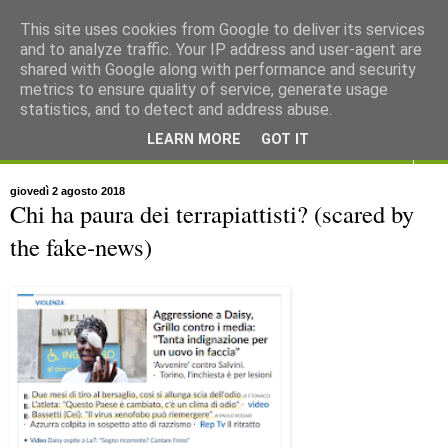
This site uses cookies from Google to deliver its services
and to analyze traffic. Your IP address and user-agent are
shared with Google along with performance and security
metrics to ensure quality of service, generate usage
statistics, and to detect and address abuse.
LEARN MORE
GOT IT
▼
giovedì 2 agosto 2018
Chi ha paura dei terrapiattisti? (scared by
the fake-news)