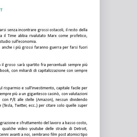
ST
rsi senza incontrare grossi ostacoli, il resto della
ra il Time abbia rivalutato Marx come profetico,
studio sull'economia.
nche i più grossi faranno guerra per farsi fuori
il groso sarà spartito fra percentuali sempre più
book, con miliardi di capitalizzazione con sempre
l risparmio e sull'investimento, capitale facile per
 sempre più a un gigantesco casinò, con valutazioni
, con P/E alle stelle (Amazon), nessun dividendo
(Tesla, Twitter, ecc..) per citare solo quelle super
igrazione e sfruttamento del lavoro a basso costo,
 qualche video youtube delle strade di Detroit,
ni avanti a noi, sembrano film post atomici tipo