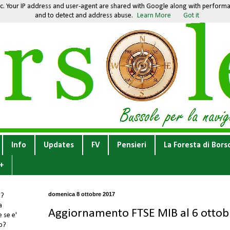
fic. Your IP address and user-agent are shared with Google along with performan
and to detect and address abuse.
Learn More
Got it
Info
Updates
FV
Pensieri
La Foresta di Bors
+
domenica 8 ottobre 2017
E
?
a
Aggiornamento FTSE MIB al 6 ottob
 se e'
to?