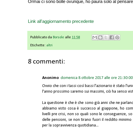
Ormai ci sono bolle ovunque, ho paura solo al pensar
Link all'aggiornamento precedente
Pubblicato da
Borsole
alle
11:58
Etichette:
altri
8 commenti:
Anonimo
domenica 8 ottobre 2017 alle ore 21:30:0
Ovvio che con i tassi così bassi l'azionario è stato l'u
l'anno prossimo saremo sui massimi, ciò ha senso visto
La questione è che è che sono già anni che ne parl
abbiamo visto cosa è successo al giappone, ho come
livelli pre crisi, non so quali sono le conseguenze, s
delle pensioni, se non tirano fuori il reddito minimo 
per la sopravvivenza quotidiana...