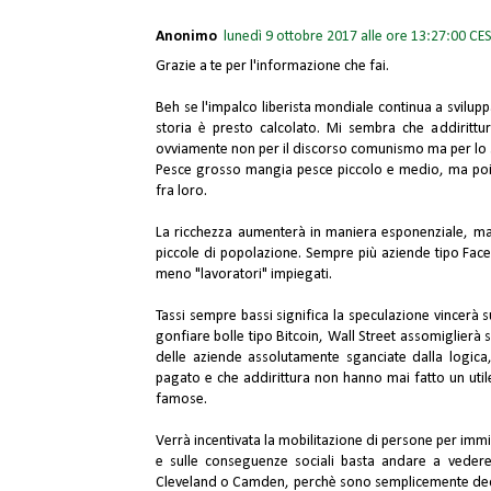
Anonimo
lunedì 9 ottobre 2017 alle ore 13:27:00 CE
Grazie a te per l'informazione che fai.
Beh se l'impalco liberista mondiale continua a sviluppa
storia è presto calcolato. Mi sembra che addirittu
ovviamente non per il discorso comunismo ma per lo 
Pesce grosso mangia pesce piccolo e medio, ma poi a
fra loro.
La ricchezza aumenterà in maniera esponenziale, ma 
piccole di popolazione. Sempre più aziende tipo Face
meno "lavoratori" impiegati.
Tassi sempre bassi significa la speculazione vincerà su
gonfiare bolle tipo Bitcoin, Wall Street assomiglierà
delle aziende assolutamente sganciate dalla logica
pagato e che addirittura non hanno mai fatto un utile 
famose.
Verrà incentivata la mobilitazione di persone per imm
e sulle conseguenze sociali basta andare a vedere
Cleveland o Camden, perchè sono semplicemente decen