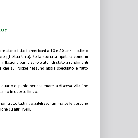
CEST
re siano i titoli americani a 10 e 30 anni - ottimo
e gli Stati Uniti). Se la storia si ripeterà come in
inflazione pari a zero e titoli di stato a rendimenti
ire che sul Nikkei nessuno abbia speculato e fatto
un quarto di punto per scatenare la discesa. Alla fine
ranno in questo limbo.
on tratto tutti i possibili scenari ma se le persone
e su altri livelli.