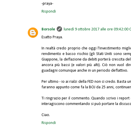
-praya-
Rispondi
Borsole
lunedì 9 ottobre 2017 alle ore 09:42:00 
Esatto Praya.
In realtà credo proprio che oggi l'investimento miglio
rendimento e basso rischio (gli Stati Uniti sono sempr
Giappone, la deflazione da debiti porterà crescita dell'
ancora più bassi (e valori più alti). Ciò non vuol d
guadagni comunque anche in un periodo deflattivo.
Per ultimo - io ai rialzi della FED non ci credo. Basta 
faranno appunto come fa la BOJ da 25 anni, continue
Ti ringrazio per il commento. Quando scrivo i report n
interagiscono commentando si può portare la discussion
Ciao.
Rispondi